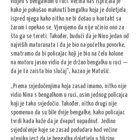
vidjeli s bengalkom u ruci. Većina nas ispričala je
kako je pokušao maknuti bengalku koja je doletjela
ispred njega kako nitko ne bi došao u kontakt sa
žarom i opekao se. Vjerujemo da nije učinio ono za
što ga se tereti. Također, budući da je Nino jedan od
najviših maturanata i da je bio na početku povorke,
smatramo da bi policajac koji je bio na čelu kolone
na motoru jasno vidio da je držao bengalku u ruci —
da je to zaista bio slučaj“, kazao je Matušić.
„Prema svjedočenjima koja zasad imamo, nitko nije
vidio Nina s bengalkom u ruci, osim jednog policajca
koji je tako svjedočio. Također, nitko drugi nije
spomenuo da su bile dvije bengalke, kako policajac
tvrdi kada kaže da je dvaput napadnut. Jedino
svjedočenje koje se zasad podudara kod većine
učenika jest da je bengalka doletjela u blizinu