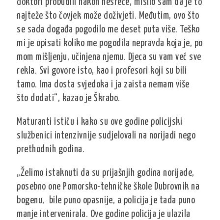
doktori probudili nakon nesreće, mislio sam da je to
najteže što čovjek može doživjeti. Međutim, ovo što
se sada događa pogodilo me deset puta više. Teško
mi je opisati koliko me pogodila nepravda koja je, po
mom mišljenju, učinjena njemu. Djeca su vam već sve
rekla. Svi govore isto, kao i profesori koji su bili
tamo. Ima dosta svjedoka i ja zaista nemam više
što dodati“, kazao je Škrabo.
Maturanti ističu i kako su ove godine policijski
službenici intenzivnije sudjelovali na norijadi nego
prethodnih godina.
„Želimo istaknuti da su prijašnjih godina norijade,
posebno one Pomorsko-tehničke škole Dubrovnik na
bogenu, bile puno opasnije, a policija je tada puno
manje intervenirala. Ove godine policija je ulazila