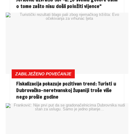
o tome zašto nisu došli položiti vijence“
ZABILJEŽENO POVEĆANJE
Fiskalizacija pokazuje pozitivan trend: Turisti u
Dubrovačko-neretvanskoj županiji troše više
nego prošle godine