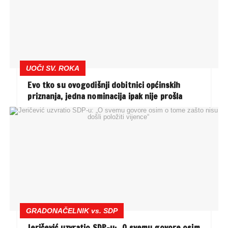
UOČI SV. ROKA
Evo tko su ovogodišnji dobitnici općinskih
priznanja, jedna nominacija ipak nije prošla
GRADONAČELNIK vs. SDP
Jeričević uzvratio SDP-u: „O svemu govore osim