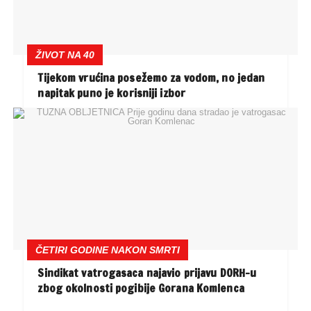
ŽIVOT NA 40
Tijekom vrućina posežemo za vodom, no jedan
napitak puno je korisniji izbor
ČETIRI GODINE NAKON SMRTI
Sindikat vatrogasaca najavio prijavu DORH-u
zbog okolnosti pogibije Gorana Komlenca