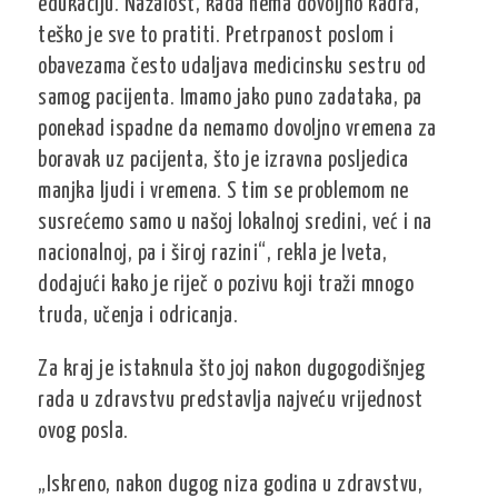
edukaciju. Nažalost, kada nema dovoljno kadra,
teško je sve to pratiti. Pretrpanost poslom i
obavezama često udaljava medicinsku sestru od
samog pacijenta. Imamo jako puno zadataka, pa
ponekad ispadne da nemamo dovoljno vremena za
boravak uz pacijenta, što je izravna posljedica
manjka ljudi i vremena. S tim se problemom ne
susrećemo samo u našoj lokalnoj sredini, već i na
nacionalnoj, pa i široj razini“, rekla je Iveta,
dodajući kako je riječ o pozivu koji traži mnogo
truda, učenja i odricanja.
Za kraj je istaknula što joj nakon dugogodišnjeg
rada u zdravstvu predstavlja najveću vrijednost
ovog posla.
„Iskreno, nakon dugog niza godina u zdravstvu,