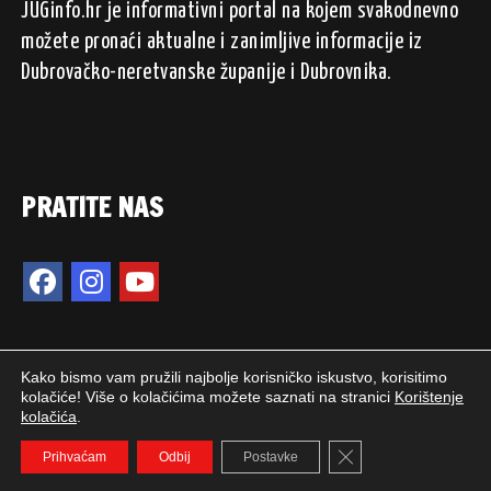
JUGinfo.hr je informativni portal na kojem svakodnevno
možete pronaći aktualne i zanimljive informacije iz
Dubrovačko-neretvanske županije i Dubrovnika.
PRATITE NAS
Kako bismo vam pružili najbolje korisničko iskustvo, korisitimo
kolačiće! Više o kolačićima možete saznati na stranici
Korištenje
kolačića
.
2024. © JUGinfo.hr / Sva prava pridržana.
Close GDPR Cookie 
WEB PEPERIT
Prihvaćam
Odbij
Postavke