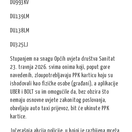
DU993KV
DU139LM
DU138LM
DU325LJ
Stupanjem na snagu Općih uvjeta društva Sanitat
23. travnja 2026. svima onima koji, poput gore
navedenih, zloupotrebljavaju PPK karticu koju su
ishodovali kao fizičke osobe (građani), a aplikacije
UBER i BOLT su im omogućile da, bez obzira što
nemaju osnovne uvjete zakonitog poslovanja,
obavljaju auto taxi prijevoz, bit će ukinute PPK
kartice.
Jučerašnja akcija policije, u kojoj je razbijena mreža