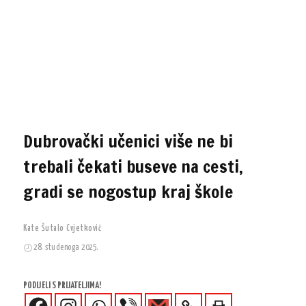
Dubrovački učenici više ne bi
trebali čekati buseve na cesti,
gradi se nogostup kraj škole
Kate Šutalo Cvjetković
28. studenoga 2025.
PODIJELI S PRIJATELJIMA!