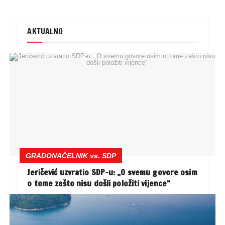
AKTUALNO
GRADONAČELNIK vs. SDP
Jeričević uzvratio SDP-u: „O svemu govore osim
o tome zašto nisu došli položiti vijence“