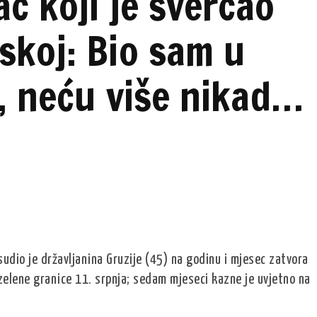
c koji je švercao
skoj: Bio sam u
i, neću više nikad…
udio je državljanina Gruzije (45) na godinu i mjesec zatvora
elene granice 11. srpnja; sedam mjeseci kazne je uvjetno na