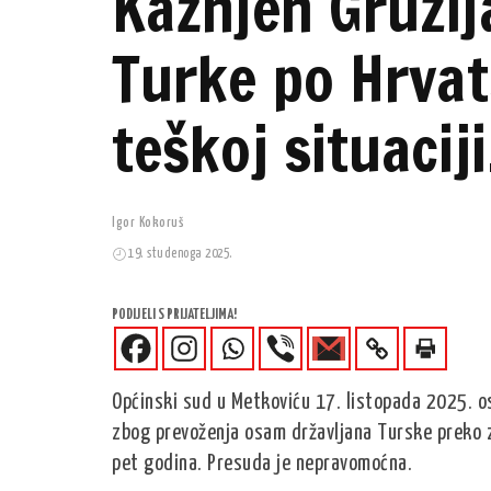
Kažnjen Gruzija
Turke po Hrvat
teškoj situacij
Igor Kokoruš
19. studenoga 2025.
PODIJELI S PRIJATELJIMA!
Općinski sud u Metkoviću 17. listopada 2025. os
zbog prevoženja osam državljana Turske preko z
pet godina. Presuda je nepravomoćna.