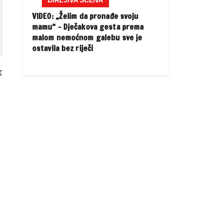
DIRLJIVA SCENA
VIDEO: „Želim da pronađe svoju
mamu“ – Dječakova gesta prema
malom nemoćnom galebu sve je
ostavila bez riječi
c
a