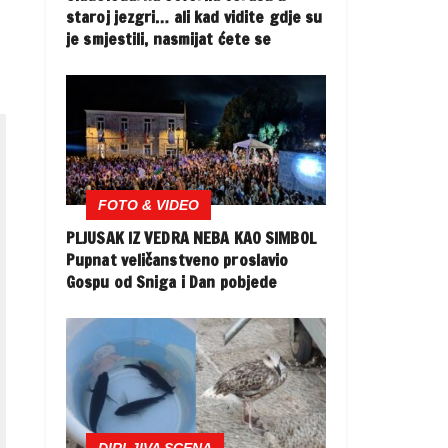
staroj jezgri… ali kad vidite gdje su
je smjestili, nasmijat ćete se
FOTO & VIDEO
PLJUSAK IZ VEDRA NEBA KAO SIMBOL
Pupnat veličanstveno proslavio
Gospu od Sniga i Dan pobjede