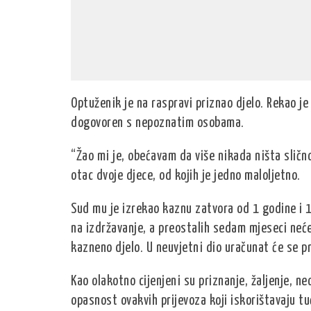
Optuženik je na raspravi priznao djelo. Rekao je d
dogovoren s nepoznatim osobama.
“Žao mi je, obećavam da više nikada ništa slično 
otac dvoje djece, od kojih je jedno maloljetno.
Sud mu je izrekao kaznu zatvora od 1 godine i 
na izdržavanje, a preostalih sedam mjeseci neće
kazneno djelo. U neuvjetni dio uračunat će se pr
Kao olakotno cijenjeni su priznanje, žaljenje, n
opasnost ovakvih prijevoza koji iskorištavaju tuđ