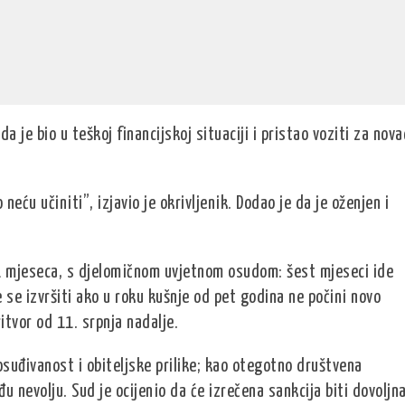
a je bio u teškoj financijskoj situaciji i pristao voziti za nova
neću učiniti”, izjavio je okrivljenik. Dodao je da je oženjen i
1 mjeseca, s djelomičnom uvjetnom osudom: šest mjeseci ide
 se izvršiti ako u roku kušnje od pet godina ne počini novo
itvor od 11. srpnja nadalje.
eosuđivanost i obiteljske prilike; kao otegotno društvena
u nevolju. Sud je ocijenio da će izrečena sankcija biti dovoljn