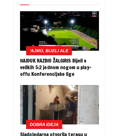
'AJMO, BIJELI ALE
HAJDUK RAZBIO ŽALGIRIS Bijeli s
velikih 5:2 jednom nogom u play-
offu Konferencijske lige
DOBRA IDEJA
Sladoledarna otvorila terasu u