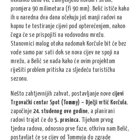
nekoliko dana već zamijenjeno novom i širom,
promjera 90 milimetara (fi 90 mm). Belić ističe kako
ih u naredna dva dana očekuju još manji radovi na
kopnu te testiranje cijevi pod opterećenjem, nakon
čega će se prispojiti na vodovodnu mrežu.
Stanovnici malog otoka nadomak Korčule bit će bez
vode samo par sati dok se nova cijev ne spoji na
mrežu, a Belić se nada kako će ovim projektom
riješiti problem pritiska za sljedeću turističku
sezonu.
Nešto zahtjevnijih zahvat, postavljanje nove
cijevi
Trgovački centar Spot (Tommy) – Dječji vrtić Korčula
,
započinje
24. studenog ove godine
, a planirani
radovi trajat će do
5. prosinca.
Tijekom prvog
tjedna radova, odnosno prve faze, otkriva nam Belić,
postavljat će se cijev od Tommyja do zgrade