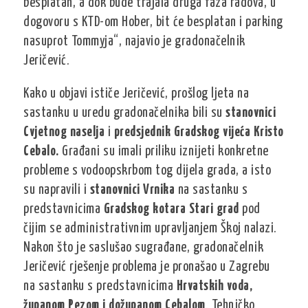
besplatan, a dok bude trajala druga faza radova, u
dogovoru s KTD-om Hober, bit će besplatan i parking
nasuprot Tommyja“, najavio je gradonačelnik
Jeričević.
Kako u objavi ističe Jeričević, prošlog ljeta na
sastanku u uredu gradonačelnika bili su
stanovnici
Cvjetnog naselja
i
predsjednik Gradskog vijeća Kristo
Cebalo.
Građani su imali priliku iznijeti konkretne
probleme s vodoopskrbom tog dijela grada, a isto
su napravili i
stanovnici Vrnika
na sastanku s
predstavnicima
Gradskog kotara Stari grad
pod
čijim se administrativnim upravljanjem Škoj nalazi.
Nakon što je saslušao sugrađane, gradonačelnik
Jeričević rješenje problema je pronašao u Zagrebu
na sastanku s predstavnicima
Hrvatskih voda,
županom Pezom i dožupanom Cebalom
. Tehničko