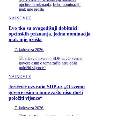
NAJNOVIJE
Evo tko su ovogodišnji dobitnici
općinskih priznanja, jedna nominacija
ipak nije prošla
7. kolovoza 2026.
NAJNOVIJE
Jeričević uzvratio SDP-u: „O svemu
govore osim o tome zašto nisu došli
položiti vijence“
7. kolovoza 2026.