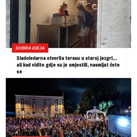
DOBRA IDEJA
Sladoledarna otvorila terasu u staroj jezgri…
ali kad vidite gdje su je smjestili, nasmijat ćete
se