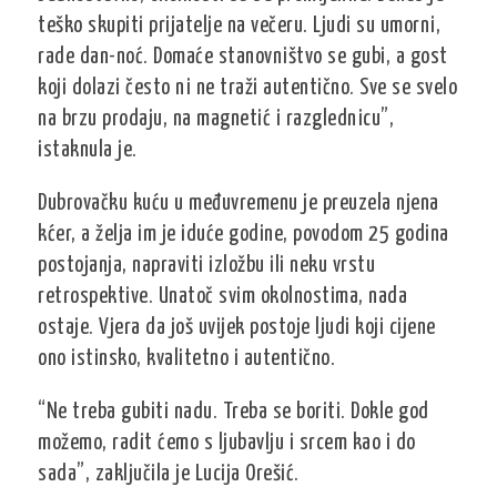
teško skupiti prijatelje na večeru. Ljudi su umorni,
rade dan-noć. Domaće stanovništvo se gubi, a gost
koji dolazi često ni ne traži autentično. Sve se svelo
na brzu prodaju, na magnetić i razglednicu”,
istaknula je.
Dubrovačku kuću u međuvremenu je preuzela njena
kćer, a želja im je iduće godine, povodom 25 godina
postojanja, napraviti izložbu ili neku vrstu
retrospektive. Unatoč svim okolnostima, nada
ostaje. Vjera da još uvijek postoje ljudi koji cijene
ono istinsko, kvalitetno i autentično.
“Ne treba gubiti nadu. Treba se boriti. Dokle god
možemo, radit ćemo s ljubavlju i srcem kao i do
sada”, zaključila je Lucija Orešić.