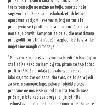
prolazile, turizam u Dubrovniku doživio je
transformaciju ne nužno na bolje, smatra naša
sugovornica. Dolaskom niskobudžetnih letova,
apartmanizacijom i sve većim brojem turista
promijenio se i profil kupaca. I Dubrovačka kuća
morala je praviti kompromise pa su dio asortimana
prilagodili turistima nudeći razglednice te grafike i
umjetnine manjih dimenzija.
“Mi svaku zimu preživljavamo na kredit. A kad čujem
statistike kako turizam cvjeta, pitam se tko točno
profitira? Naša prodaja je svake godine sve manja,
iako dajemo sve od sebe. Naravno, da to ne vrijedi
za sve, u samoposluge, pekare i objekte brze
prehrane ne može se ući od turista. Možda naša
priča nije ista kao sve druge, ali je istinita.
Jednostavno, okolnosti su se promijenile. Danas je