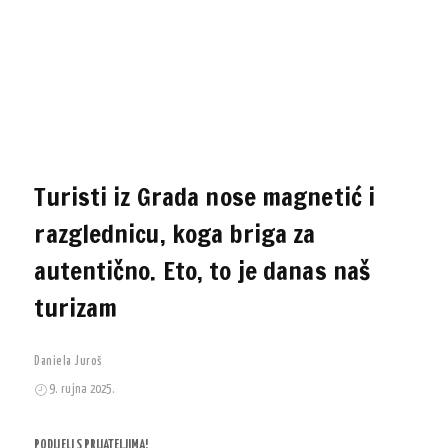
Turisti iz Grada nose magnetić i
razglednicu, koga briga za
autentično. Eto, to je danas naš
turizam
Daniela Juroš
9. rujna 2025.
PODIJELI S PRIJATELJIMA!