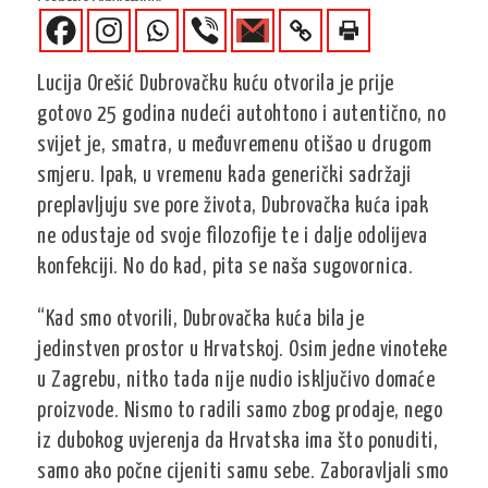
Lucija Orešić Dubrovačku kuću otvorila je prije
gotovo 25 godina nudeći autohtono i autentično, no
svijet je, smatra, u međuvremenu otišao u drugom
smjeru. Ipak, u vremenu kada generički sadržaji
preplavljuju sve pore života, Dubrovačka kuća ipak
ne odustaje od svoje filozofije te i dalje odolijeva
konfekciji. No do kad, pita se naša sugovornica.
“Kad smo otvorili, Dubrovačka kuća bila je
jedinstven prostor u Hrvatskoj. Osim jedne vinoteke
u Zagrebu, nitko tada nije nudio isključivo domaće
proizvode. Nismo to radili samo zbog prodaje, nego
iz dubokog uvjerenja da Hrvatska ima što ponuditi,
samo ako počne cijeniti samu sebe. Zaboravljali smo