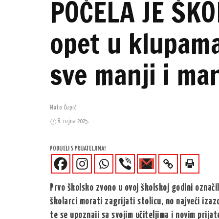
POČELA JE ŠKO
opet u klupama,
sve manji i man
Mato Čupić
8. rujna 2025.
PODIJELI S PRIJATELJIMA!
Prvo školsko zvono u ovoj školskoj godini označi
školarci morati zagrijati stolicu, no najveći izaz
te se upoznaii sa svojim učiteljima i novim prijat