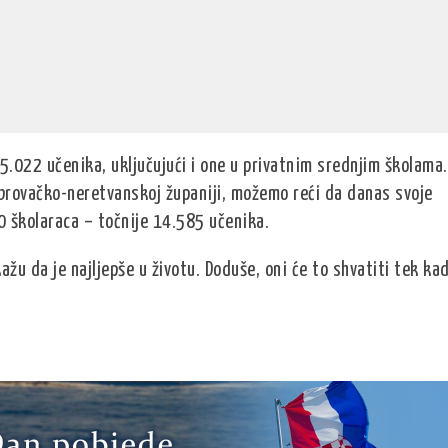
 5.022 učenika, uključujući i one u privatnim srednjim školama.
ubrovačko-neretvanskoj županiji, možemo reći da danas svoje
 školaraca – točnije 14.585 učenika.
ažu da je najljepše u životu. Doduše, oni će to shvatiti tek ka