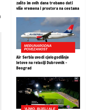
zašto im ovih dana trebamo dati
više vremena i prostora na cestama
u
MEĐUNARODNA
POVEZANOST
Air Serbia uvodi cjelogodišnje
letove na relaciji Dubrovnik –
Beograd
'AJMO, BIJELI ALE