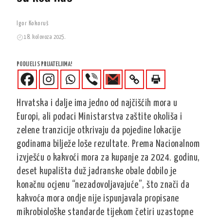
Igor Kokoruš
18. kolovoza 2025.
PODIJELI S PRIJATELJIMA!
Hrvatska i dalje ima jedno od najčišćih mora u
Europi, ali podaci Ministarstva zaštite okoliša i
zelene tranzicije otkrivaju da pojedine lokacije
godinama bilježe loše rezultate. Prema Nacionalnom
izvješću o kakvoći mora za kupanje za 2024. godinu,
deset kupališta duž jadranske obale dobilo je
konačnu ocjenu “nezadovoljavajuće”, što znači da
kakvoća mora ondje nije ispunjavala propisane
mikrobiološke standarde tijekom četiri uzastopne