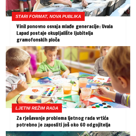
STARI FORMAT, NOVA PUBLIKA
Vinil ponovno osvaja mlađe generacije: Uvala
Lapad postaje okupljalište ljubitelja
gramofonskih ploča
LJETNI REŽIM RADA
Za rješavanje problema ljetnog rada vrtića
potrebno je zaposliti još oko 60 odgojitelja