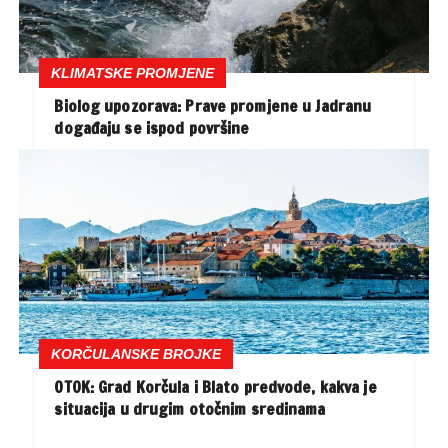
KLIMATSKE PROMJENE
Biolog upozorava: Prave promjene u Jadranu
događaju se ispod površine
KORČULANSKE BROJKE
OTOK: Grad Korčula i Blato predvode, kakva je
situacija u drugim otočnim sredinama