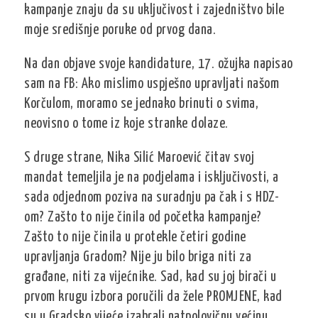
kampanje znaju da su uključivost i zajedništvo bile
moje središnje poruke od prvog dana.
Na dan objave svoje kandidature, 17. ožujka napisao
sam na FB: Ako mislimo uspješno upravljati našom
Korčulom, moramo se jednako brinuti o svima,
neovisno o tome iz koje stranke dolaze.
S druge strane, Nika Silić Maroević čitav svoj
mandat temeljila je na podjelama i isključivosti, a
sada odjednom poziva na suradnju pa čak i s HDZ-
om? Zašto to nije činila od početka kampanje?
Zašto to nije činila u protekle četiri godine
upravljanja Gradom? Nije ju bilo briga niti za
građane, niti za vijećnike. Sad, kad su joj birači u
prvom krugu izbora poručili da žele PROMJENE, kad
su u Gradsko vijeće izabrali natpolovičnu većinu