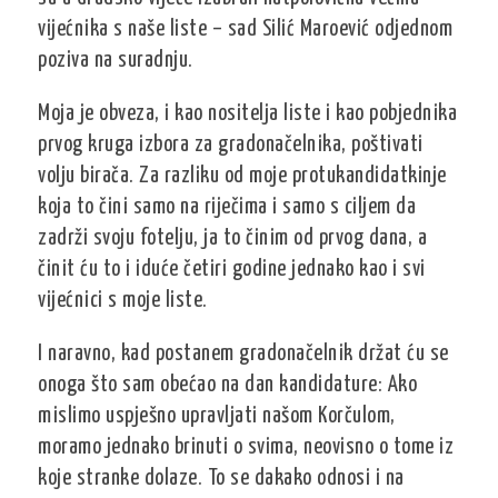
vijećnika s naše liste – sad Silić Maroević odjednom
poziva na suradnju.
Moja je obveza, i kao nositelja liste i kao pobjednika
prvog kruga izbora za gradonačelnika, poštivati
volju birača. Za razliku od moje protukandidatkinje
koja to čini samo na riječima i samo s ciljem da
zadrži svoju fotelju, ja to činim od prvog dana, a
činit ću to i iduće četiri godine jednako kao i svi
vijećnici s moje liste.
I naravno, kad postanem gradonačelnik držat ću se
onoga što sam obećao na dan kandidature: Ako
mislimo uspješno upravljati našom Korčulom,
moramo jednako brinuti o svima, neovisno o tome iz
koje stranke dolaze. To se dakako odnosi i na