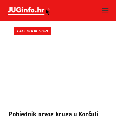
FACEBOOK GORI
Pobjednik prvog kruga u Korčuli