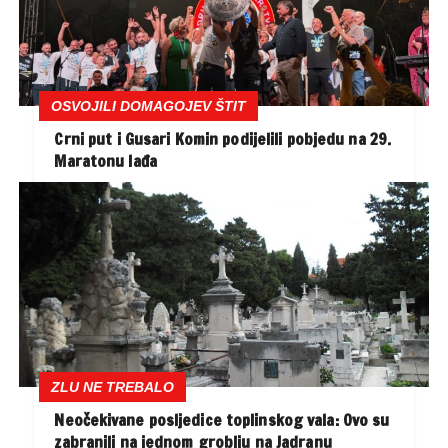
OSVOJILI DOMAGOJEV ŠTIT
Crni put i Gusari Komin podijelili pobjedu na 29.
Maratonu lađa
ZLU NE TREBALO
Neočekivane posljedice toplinskog vala: Ovo su
zabranili na jednom groblju na Jadranu