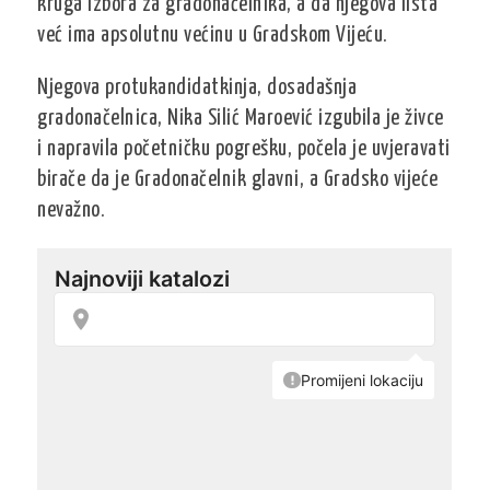
kruga izbora za gradonačelnika, a da njegova lista
već ima apsolutnu većinu u Gradskom Vijeću.
Njegova protukandidatkinja, dosadašnja
gradonačelnica, Nika Silić Maroević izgubila je živce
i napravila početničku pogrešku, počela je uvjeravati
birače da je Gradonačelnik glavni, a Gradsko vijeće
nevažno.