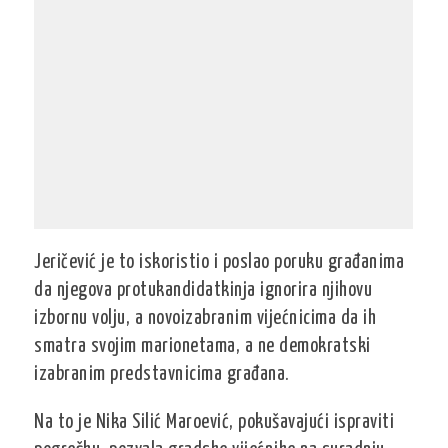
Jeričević je to iskoristio i poslao poruku građanima
da njegova protukandidatkinja ignorira njihovu
izbornu volju, a novoizabranim vijećnicima da ih
smatra svojim marionetama, a ne demokratski
izabranim predstavnicima građana.
Na to je Nika Silić Maroević, pokušavajući ispraviti