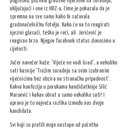
pogrešku, pozvala gradske vijećnike na suradnju,
uključujući i one iz HDZ-a, čime je pokazala da je
spremna na sve samo kako bi sačuvala
gradonačelničku fotelju. Kako će na to reagirati
njezini glasači, teško je reći, ali Jerićević je
reagirao brzo. Njegov facebook status donosimo u
cijelosti:
Jučer navečer kaže: ‘Vijeće ne vodi Grad’, a nekoliko
sati kasnije ‘Tražim suradnju sa svim izabranim
vijećnicima bez obzira na stranačku pripadnost’.
Kakva konfuzija u porukama kandidatkinje Silić
Maroević i kakav obrat u samo nekoliko sati! I
upravo je to najveća razlika između nas dvoje
kandidata.
Svi koji su pratili moje nastupe od početka