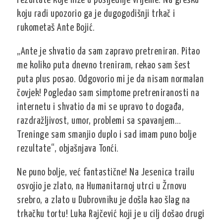
rezultate koje niže u posljednje vrijeme. Na grešku
koju radi upozorio ga je dugogodišnji trkač i
rukometaš Ante Bojić.
„Ante je shvatio da sam zapravo pretreniran. Pitao
me koliko puta dnevno treniram, rekao sam šest
puta plus posao. Odgovorio mi je da nisam normalan
čovjek! Pogledao sam simptome pretreniranosti na
internetu i shvatio da mi se upravo to događa,
razdražljivost, umor, problemi sa spavanjem…
Treninge sam smanjio duplo i sad imam puno bolje
rezultate“, objašnjava Tonći.
Ne puno bolje, već fantastične! Na Jesenica trailu
osvojio je zlato, na Humanitarnoj utrci u Žrnovu
srebro, a zlato u Dubrovniku je došla kao šlag na
trkačku tortu! Luka Rajčević koji je u cilj došao drugi