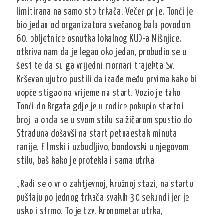
limitirana na samo sto trkača. Večer prije, Tonći je
bio jedan od organizatora svečanog bala povodom
60. obljetnice osnutka lokalnog KUD-a Mišnjice,
otkriva nam da je legao oko jedan, probudio se u
šest te da su ga vrijedni mornari trajekta Sv.
Krševan ujutro pustili da izađe među prvima kako bi
uopće stigao na vrijeme na start. Vozio je tako
Tonći do Brgata gdje je u rodice pokupio startni
broj, a onda se u svom stilu sa žičarom spustio do
Straduna došavši na start petnaestak minuta
ranije. Filmski i uzbudljivo, bondovski u njegovom
stilu, baš kako je protekla i sama utrka.
„Radi se o vrlo zahtjevnoj, kružnoj stazi, na startu
puštaju po jednog trkača svakih 30 sekundi jer je
usko i strmo. To je tzv. kronometar utrka,