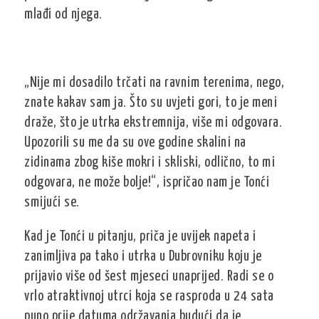
mlađi od njega.
„Nije mi dosadilo trčati na ravnim terenima, nego,
znate kakav sam ja. Što su uvjeti gori, to je meni
draže, što je utrka ekstremnija, više mi odgovara.
Upozorili su me da su ove godine skalini na
zidinama zbog kiše mokri i skliski, odlično, to mi
odgovara, ne može bolje!“, ispričao nam je Tonći
smijući se.
Kad je Tonći u pitanju, priča je uvijek napeta i
zanimljiva pa tako i utrka u Dubrovniku koju je
prijavio više od šest mjeseci unaprijed. Radi se o
vrlo atraktivnoj utrci koja se rasproda u 24 sata
puno prije datuma održavanja budući da je