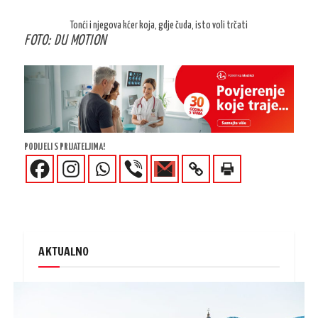
Tonći i njegova kćer koja, gdje čuda, isto voli trčati
FOTO: DU MOTION
PODIJELI S PRIJATELJIMA!
AKTUALNO