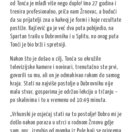
od Tonća je mlađi više nego duplo! Ima 27 godina i
trenira profesionalno, priča nam Žrnovac, a budući
da su prijatelji zna u kakvoj je formi i koje rezultate
postiže. Rajčević ga je već dva puta pobijedio, na
Spartan trailu u Dubrovniku i u Splitu, no ovog puta
Tonći je bio brži i spretniji.
Nakon što je došao u cilj, Tonća su okružile
televizijske kamere i novinari, trenutačno ste prvi,
govorili su mu, ali on je odmahivao rukom do samog
kraja. Stati na najviše postolje u Dubrovniku nije
mala stvar, gosparima je održao lekciju o trčanju –
po skalinima i to u vremenu od 10:49 minuta.
„Vrhunski je osjećaj stati na to postolje! Dobro mi je
došlo nakon poraza u utrci u rodnom Žrnovu gdje
sam, npr., izgubio od momka iz Pule koji se priprema