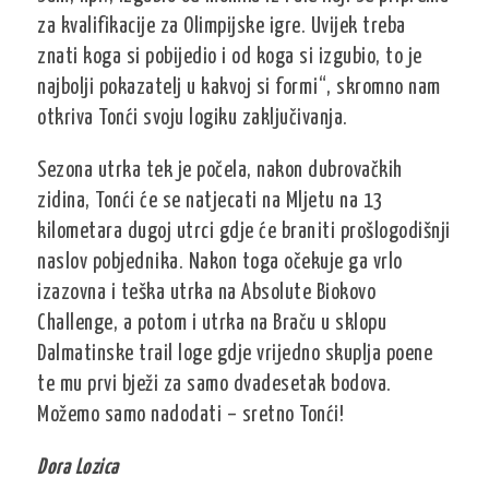
za kvalifikacije za Olimpijske igre. Uvijek treba
znati koga si pobijedio i od koga si izgubio, to je
najbolji pokazatelj u kakvoj si formi“, skromno nam
otkriva Tonći svoju logiku zaključivanja.
Sezona utrka tek je počela, nakon dubrovačkih
zidina, Tonći će se natjecati na Mljetu na 13
kilometara dugoj utrci gdje će braniti prošlogodišnji
naslov pobjednika. Nakon toga očekuje ga vrlo
izazovna i teška utrka na Absolute Biokovo
Challenge, a potom i utrka na Braču u sklopu
Dalmatinske trail loge gdje vrijedno skuplja poene
te mu prvi bježi za samo dvadesetak bodova.
Možemo samo nadodati – sretno Tonći!
Dora Lozica