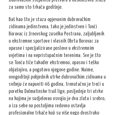
dubrovačkih stepenica pretvara u ekskluzivnu stazu
za samo sto trkača godišnje.
Baš kao što je staza opjevanim dubrovačkim
zidinama jedinstvena, tako je jedinstven i Tonći
Borovac iz žrnovskog zaselka Postrana, zaljubljenik
u ekstremne sportove i vlasnik Obrta Borovac za
opasne i specijalizirane poslove u ekstremnim
uvjetima i na nepristupačnim terenima. Sve je što
se Tonća tiče također ekstremno, opasno i teško
objašnjivo, a pogotovo njegove godine. Naime,
ovogodišnji pobjednik utrke dubrovačkim zidinama u
svibnju će napuniti 46 godina, trenutačno je treći u
poretku Dalmatinske trail lige, posljednje tri utrke
na kojima je sudjelovao osvojio je dva zlata i srebro,
a iza sebe na postoljima redovno ostavlja
profesionalne trkače koji su više nego dvostruko