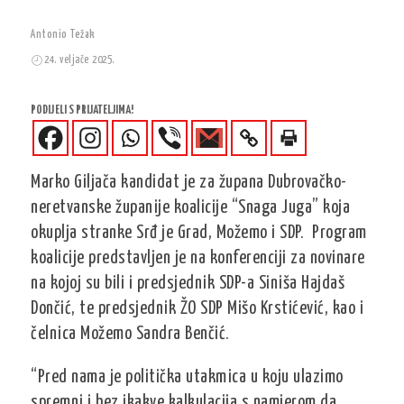
Antonio Težak
24. veljače 2025.
PODIJELI S PRIJATELJIMA!
Marko Giljača kandidat je za župana Dubrovačko-
neretvanske županije koalicije “Snaga Juga” koja
okuplja stranke Srđ je Grad, Možemo i SDP. Program
koalicije predstavljen je na konferenciji za novinare
na kojoj su bili i predsjednik SDP-a Siniša Hajdaš
Dončić, te predsjednik ŽO SDP Mišo Krstićević, kao i
čelnica Možemo Sandra Benčić.
“Pred nama je politička utakmica u koju ulazimo
spremni i bez ikakve kalkulacija s namjerom da