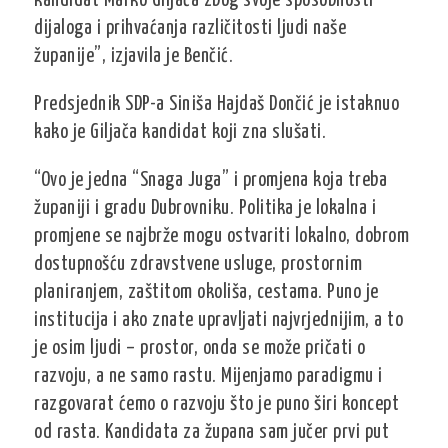
kandidat Marko Giljača zbog svoje sposobnosti
dijaloga i prihvaćanja različitosti ljudi naše
županije”, izjavila je Benčić.
Predsjednik SDP-a Siniša Hajdaš Dončić je istaknuo
kako je Giljača kandidat koji zna slušati.
“Ovo je jedna “Snaga Juga” i promjena koja treba
županiji i gradu Dubrovniku. Politika je lokalna i
promjene se najbrže mogu ostvariti lokalno, dobrom
dostupnošću zdravstvene usluge, prostornim
planiranjem, zaštitom okoliša, cestama. Puno je
institucija i ako znate upravljati najvrjednijim, a to
je osim ljudi – prostor, onda se može pričati o
razvoju, a ne samo rastu. Mijenjamo paradigmu i
razgovarat ćemo o razvoju što je puno širi koncept
od rasta. Kandidata za župana sam jučer prvi put