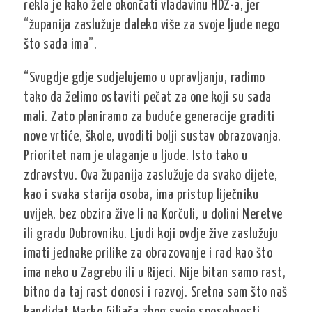
rekla je kako žele okončati vladavinu HDZ-a, jer
“županija zaslužuje daleko više za svoje ljude nego
što sada ima”.
“Svugdje gdje sudjelujemo u upravljanju, radimo
tako da želimo ostaviti pečat za one koji su sada
mali. Zato planiramo za buduće generacije graditi
nove vrtiće, škole, uvoditi bolji sustav obrazovanja.
Prioritet nam je ulaganje u ljude. Isto tako u
zdravstvu. Ova županija zaslužuje da svako dijete,
kao i svaka starija osoba, ima pristup liječniku
uvijek, bez obzira žive li na Korčuli, u dolini Neretve
ili gradu Dubrovniku. Ljudi koji ovdje žive zaslužuju
imati jednake prilike za obrazovanje i rad kao što
ima neko u Zagrebu ili u Rijeci. Nije bitan samo rast,
bitno da taj rast donosi i razvoj. Sretna sam što naš