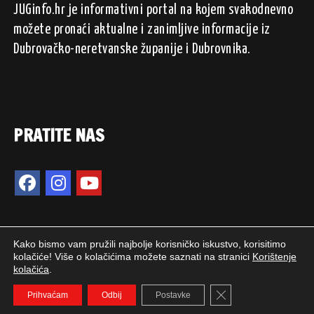
JUGinfo.hr je informativni portal na kojem svakodnevno
možete pronaći aktualne i zanimljive informacije iz
Dubrovačko-neretvanske županije i Dubrovnika.
PRATITE NAS
Kako bismo vam pružili najbolje korisničko iskustvo, korisitimo
kolačiće! Više o kolačićima možete saznati na stranici
Korištenje
kolačića
.
2024. © JUGinfo.hr / Sva prava pridržana.
Close GDPR Cookie 
WEB PEPERIT
Prihvaćam
Odbij
Postavke