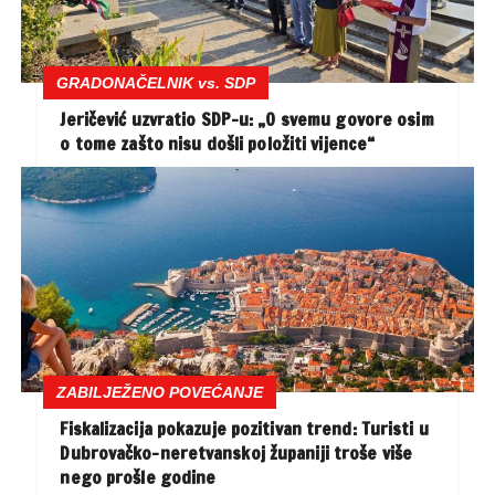
GRADONAČELNIK vs. SDP
Jeričević uzvratio SDP-u: „O svemu govore osim
o tome zašto nisu došli položiti vijence“
ZABILJEŽENO POVEĆANJE
Fiskalizacija pokazuje pozitivan trend: Turisti u
Dubrovačko-neretvanskoj županiji troše više
nego prošle godine