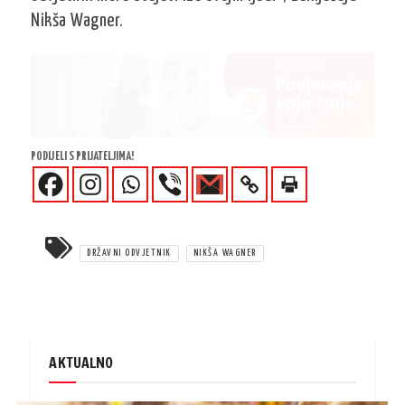
Nikša Wagner.
PODIJELI S PRIJATELJIMA!
DRŽAVNI ODVJETNIK
NIKŠA WAGNER
AKTUALNO