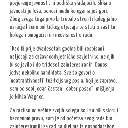
povjerenje javnosti, ni podršku vladajućih. Slika u
javnosti je loša, odnosi među kolegama još gori.
Zbog svega toga prvo bi trebalo stvoriti kolegijalno
ozračje lišeno političkog utjecaja te stati u zaštitu
kolega i omogućiti im neovisnost u radu.
“Kad bi prije dvadesetak godina bili raspisani
natječaji za državnoodvjetničke savjetnike, na njih
bi se javilo i do trideset zainteresiranih. Danas
jedva nekoliko kandidata. Sve to govori o
‘neatraktivnosti’ tužiteljskog posla, koji je zapravo,
sam po sebi jedan častan i dobar posao”, mišljenja
je Nikša Wagner.
Za razliku od većine svojih kolega koji su bili skloniji
kaznenom pravu, sam je od početka svog rada bio
zainteresiraniji za rad na djelima iz gospodarskog