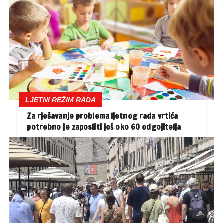
LJETNI REŽIM RADA
Za rješavanje problema ljetnog rada vrtića
potrebno je zaposliti još oko 60 odgojitelja