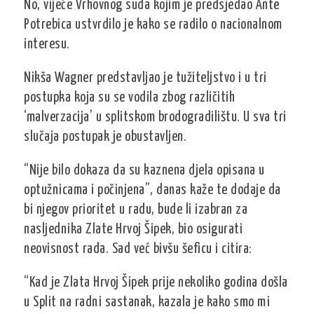
No, vijeće Vrhovnog suda kojim je predsjedao Ante
Potrebica ustvrdilo je kako se radilo o nacionalnom
interesu.
Nikša Wagner predstavljao je tužiteljstvo i u tri
postupka koja su se vodila zbog različitih
‘malverzacija’ u splitskom brodogradilištu. U sva tri
slučaja postupak je obustavljen.
“Nije bilo dokaza da su kaznena djela opisana u
optužnicama i počinjena”, danas kaže te dodaje da
bi njegov prioritet u radu, bude li izabran za
nasljednika Zlate Hrvoj Šipek, bio osigurati
neovisnost rada. Sad već bivšu šeficu i citira:
“Kad je Zlata Hrvoj Šipek prije nekoliko godina došla
u Split na radni sastanak, kazala je kako smo mi