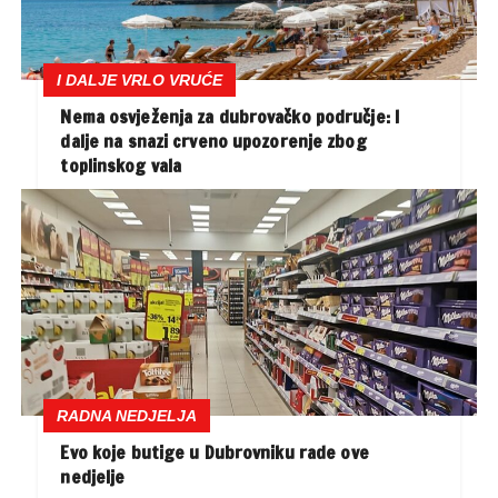
I DALJE VRLO VRUĆE
Nema osvježenja za dubrovačko područje: I
dalje na snazi crveno upozorenje zbog
toplinskog vala
RADNA NEDJELJA
Evo koje butige u Dubrovniku rade ove
nedjelje