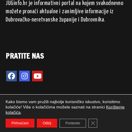
JUGinfo.hr je informativni portal na kojem svakodnevno
možete pronaći aktualne i zanimljive informacije iz
Dubrovačko-neretvanske županije i Dubrovnika.
PRATITE NAS
Kako bismo vam pružili najbolje korisničko iskustvo, korisitimo
kolačiće! Više o kolačićima možete saznati na stranici
Korištenje
kolačića
.
2024. © JUGinfo.hr / Sva prava pridržana.
Close GDPR Cookie 
WEB PEPERIT
Prihvaćam
Odbij
Postavke