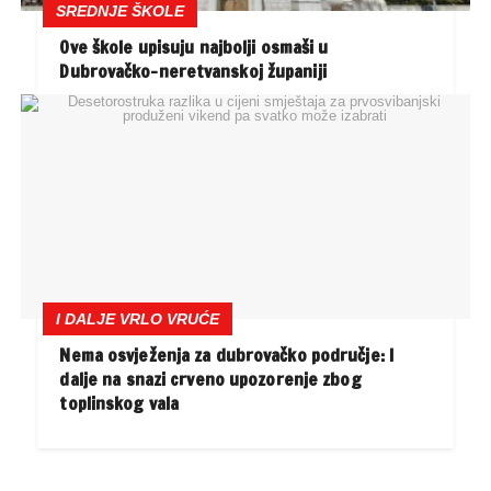
SREDNJE ŠKOLE
Ove škole upisuju najbolji osmaši u
Dubrovačko-neretvanskoj županiji
I DALJE VRLO VRUĆE
Nema osvježenja za dubrovačko područje: I
dalje na snazi crveno upozorenje zbog
toplinskog vala