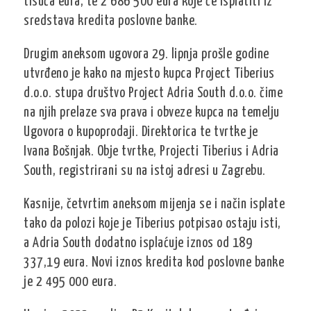
tisuća eura, te 2 686 500 eura koje će isplatiti iz
sredstava kredita poslovne banke.
Drugim aneksom ugovora 29. lipnja prošle godine
utvrđeno je kako na mjesto kupca Project Tiberius
d.o.o. stupa društvo Project Adria South d.o.o. čime
na njih prelaze sva prava i obveze kupca na temelju
Ugovora o kupoprodaji. Direktorica te tvrtke je
Ivana Bošnjak. Obje tvrtke, Projecti Tiberius i Adria
South, registrirani su na istoj adresi u Zagrebu.
Kasnije, četvrtim aneksom mijenja se i način isplate
tako da polozi koje je Tiberius potpisao ostaju isti,
a Adria South dodatno isplaćuje iznos od 189
337,19 eura. Novi iznos kredita kod poslovne banke
je 2 495 000 eura.