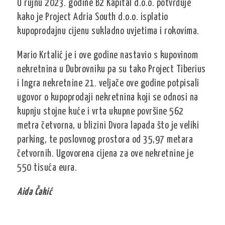
U rujnu 2023. godine B2 Kapital d.o.o. potvrđuje
kako je Project Adria South d.o.o. isplatio
kupoprodajnu cijenu sukladno uvjetima i rokovima.
Mario Krtalić je i ove godine nastavio s kupovinom
nekretnina u Dubrovniku pa su tako Project Tiberius
i Ingra nekretnine 21. veljače ove godine potpisali
ugovor o kupoprodaji nekretnina koji se odnosi na
kupnju stojne kuće i vrta ukupne površine 562
metra četvorna, u blizini Dvora lapada što je veliki
parking, te poslovnog prostora od 35,97 metara
četvornih. Ugovorena cijena za ove nekretnine je
550 tisuća eura.
Aida Čakić