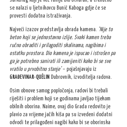
sarkofag koji je već ranije bio otvaran, a trenutno
se nalazi u ljetnikovcu Bunić Kaboga gdje će se
provesti dodatna istraživanja.
Najveći izazov predstavlja obrada kamena.
‘Nije to
beton koji se jednostavno izlije. Svaki kamen treba
ručno obraditi i prilagoditi skalinama, nagibima i
ostatku prostora. Dio kamena je ispucao i istrošen pa
ga je potrebno sanirati ili zamijeniti kako bi se sve
vratilo u prvobitno stanje’
– pojašnjavaju iz
GRAĐEVINAR-QUÉLIN
Dubrovnik, izvoditelja radova.
Osim obnove samog popločonja, radovi bi trebali
riješiti i problem koji se godinama javljao tijekom
obilnih oborina. Naime, ovaj dio Grada redovito je
plavio za vrijeme jačih kiša pa su izvedeni dodatni
odvodi te prilagođeni nagibi kako bi se oborinska