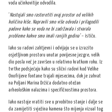
voda učinkovitije odvodila.
‘
Nastojali smo rasteretiti ovaj prostor od velikih
količina kiše. Napravili smo više odvoda i prilagodili
padove kako se voda ne bi zadržavala i stvarala
probleme kakve smo imali ranijih godina’
– ističu.
Iako su radovi zahtjevni i odvijaju se u izrazito
osjetljivom prostoru unutar povijesne jezgre, velik
dio posla već je završen u relativno kratkom roku. Iz
tvrtke podsjećaju kako su slični radovi kod Velike
Onofrijeve fontane trajali mjesecima, dok je zahvat
na Poljani Marina Držića dodatno otežan
arheološkim nalazima i specifičnostima prostora.
Iako nastoje vratiti sve u prvobitno stanje i dalje se
da zamijetiti svježina kamena što mijenja vizual tog