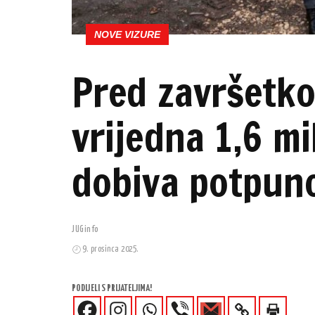
NOVE VIZURE
Pred završetk
vrijedna 1,6 mi
dobiva potpuno
JUGinfo
9. prosinca 2025.
PODIJELI S PRIJATELJIMA!