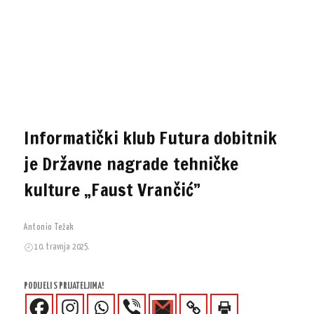
Informatički klub Futura dobitnik
je Državne nagrade tehničke
kulture „Faust Vrančić”
Antonio Težak
10. travnja 2025.
PODIJELI S PRIJATELJIMA!