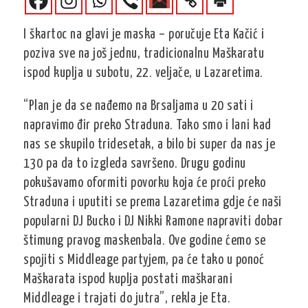
I škartoc na glavi je maska – poručuje Eta Kačić i
poziva sve na još jednu, tradicionalnu Maškaratu
ispod kuplja u subotu, 22. veljače, u Lazaretima.
“Plan je da se nađemo na Brsaljama u 20 sati i
napravimo đir preko Straduna. Tako smo i lani kad
nas se skupilo tridesetak, a bilo bi super da nas je
130 pa da to izgleda savršeno. Drugu godinu
pokušavamo oformiti povorku koja će proći preko
Straduna i uputiti se prema Lazaretima gdje će naši
popularni DJ Bucko i DJ Nikki Ramone napraviti dobar
štimung pravog maskenbala. Ove godine ćemo se
spojiti s Middleage partyjem, pa će tako u ponoć
Maškarata ispod kuplja postati maškarani
Middleage i trajati do jutra”, rekla je Eta.