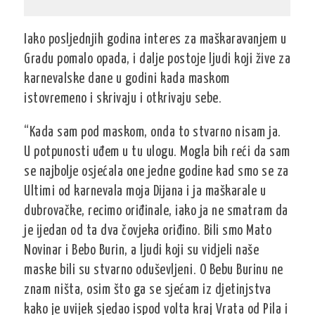
Iako posljednjih godina interes za maškaravanjem u
Gradu pomalo opada, i dalje postoje ljudi koji žive za
karnevalske dane u godini kada maskom
istovremeno i skrivaju i otkrivaju sebe.
“Kada sam pod maskom, onda to stvarno nisam ja.
U potpunosti uđem u tu ulogu. Mogla bih reći da sam
se najbolje osjećala one jedne godine kad smo se za
Ultimi od karnevala moja Dijana i ja maškarale u
dubrovačke, recimo oriđinale, iako ja ne smatram da
je ijedan od ta dva čovjeka oriđino. Bili smo Mato
Novinar i Bebo Burin, a ljudi koji su vidjeli naše
maske bili su stvarno oduševljeni. O Bebu Burinu ne
znam ništa, osim što ga se sjećam iz djetinjstva
kako je uvijek sjedao ispod volta kraj Vrata od Pila i