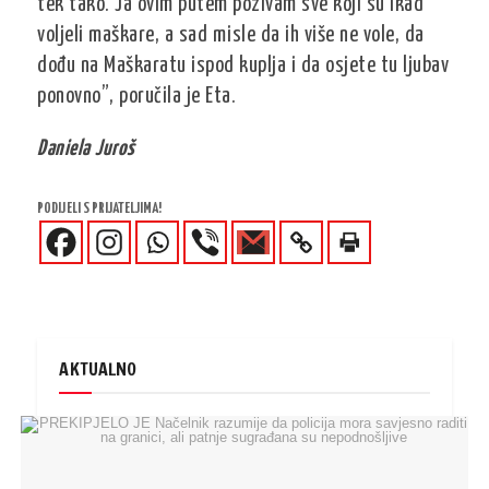
tek tako. Ja ovim putem pozivam sve koji su ikad
voljeli maškare, a sad misle da ih više ne vole, da
dođu na Maškaratu ispod kuplja i da osjete tu ljubav
ponovno”, poručila je Eta.
Daniela Juroš
PODIJELI S PRIJATELJIMA!
AKTUALNO