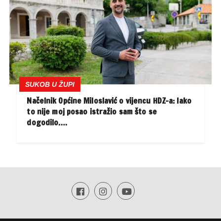
SUKOB U ŽUPI
Načelnik Općine Miloslavić o vijencu HDZ-a: Iako
to nije moj posao istražio sam što se
dogodilo….