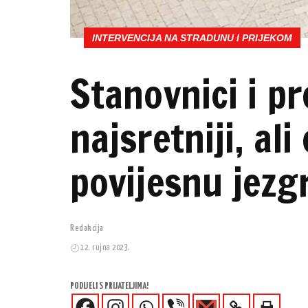
INTERVENCIJA NA STRADUNU I PRIJEKOM
Stanovnici i pr
najsretniji, al
povijesnu jezg
Redakcija
12. rujna 2023.
PODIJELI S PRIJATELJIMA!