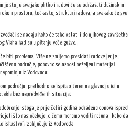
 je što je sve jako plitko i radovi će se održavati dužinskim
 širokom prostoru, točkastoj strukturi radova, a svakako će sve
izvođači se nadaju kako će tako ostati i do njihovog završetka
og Vlaha kad su u pitanju veće gužve.
e biti problema. Više ne smijemo prekidati radove jer je
očišćeno područje, ponovno se nanosi neželjeni materijal
 napominju iz Vodovoda.
om području, prethodno se ispitao teren na glavnoj ulici u
otekla bez nepredviđenih situacija.
 odobrenje, stoga je prije četiri godina odrađena obnova ispred
idjeti što nas očekuje, o čemu moramo voditi računa i kako da
 iskustvo”, zaključuju iz Vodovoda.