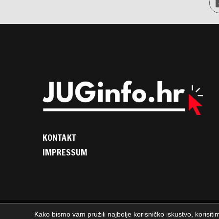
KONTAKT
IMPRESSUM
Kako bismo vam pružili najbolje korisničko iskustvo, korisiti
2025. © JUGinfo.hr / Sva prava pridržana. / WEB
PEPERIT