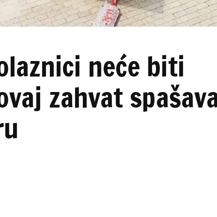
olaznici neće biti
i ovaj zahvat spašav
ru