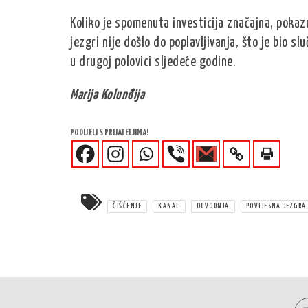
Koliko je spomenuta investicija značajna, pokazu
jezgri nije došlo do poplavljivanja, što je bio s
u drugoj polovici sljedeće godine.
Marija Kolunđija
PODIJELI S PRIJATELJIMA!
ČIŠĆENJE
KANAL
ODVODNJA
POVIJESNA JEZGRA