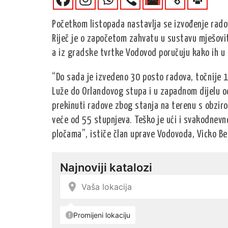
Početkom listopada nastavlja se izvođenje rado
Riječ je o započetom zahvatu u sustavu mješovite
a iz gradske tvrtke Vodovod poručuju kako ih u
“Do sada je izvedeno 30 posto radova, točnije 1
Luže do Orlandovog stupa i u zapadnom dijelu o
prekinuti radove zbog stanja na terenu s obzir
veće od 55 stupnjeva. Teško je ući i svakodnevno
pločama”, ističe član uprave Vodovoda, Vicko Be