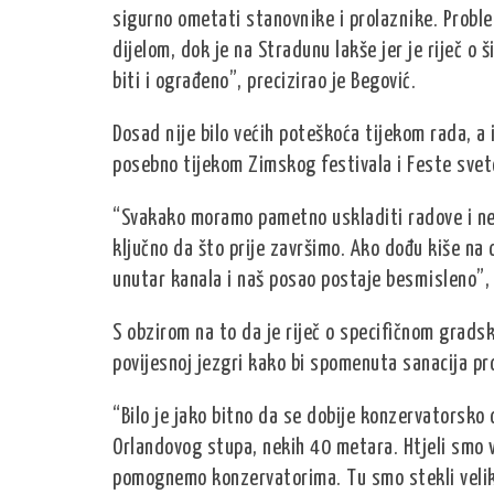
sigurno ometati stanovnike i prolaznike. Problem
dijelom, dok je na Stradunu lakše jer je riječ o
biti i ograđeno”, precizirao je Begović.
Dosad nije bilo većih poteškoća tijekom rada, a 
posebno tijekom Zimskog festivala i Feste svet
“Svakako moramo pametno uskladiti radove i neć
ključno da što prije završimo. Ako dođu kiše na 
unutar kanala i naš posao postaje besmisleno”,
S obzirom na to da je riječ o specifičnom gradsk
povijesnoj jezgri kako bi spomenuta sanacija pr
“Bilo je jako bitno da se dobije konzervatorsko
Orlandovog stupa, nekih 40 metara. Htjeli smo v
pomognemo konzervatorima. Tu smo stekli veliko