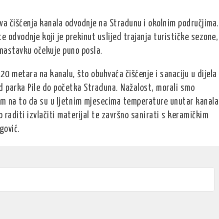
va čišćenja kanala odvodnje na Stradunu i okolnim područjima.
 odvodnje koji je prekinut uslijed trajanja turističke sezone,
 nastavku očekuje puno posla.
20 metara na kanalu, što obuhvaća čišćenje i sanaciju u dijela
d parka Pile do početka Straduna. Nažalost, morali smo
om na to da su u ljetnim mjesecima temperature unutar kanala
 raditi izvlačiti materijal te završno sanirati s keramičkim
gović.