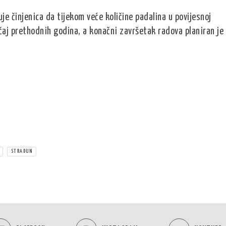
je činjenica da tijekom veće količine padalina u povijesnoj
lučaj prethodnih godina, a konačni završetak radova planiran je
STRADUN