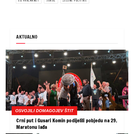
EU PARLMANET
SOKOL
ZELENE POLITIKE
AKTUALNO
OSVOJILI DOMAGOJEV ŠTIT
Crni put i Gusari Komin podijelili pobjedu na 29.
Maratonu lađa