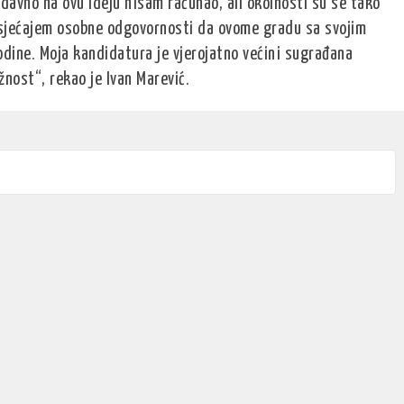
edavno na ovu ideju nisam računao, ali okolnosti su se tako
 s osjećajem osobne odgovornosti da ovome gradu sa svojim
ine. Moja kandidatura je vjerojatno većini sugrađana
žnost“, rekao je Ivan Marević.