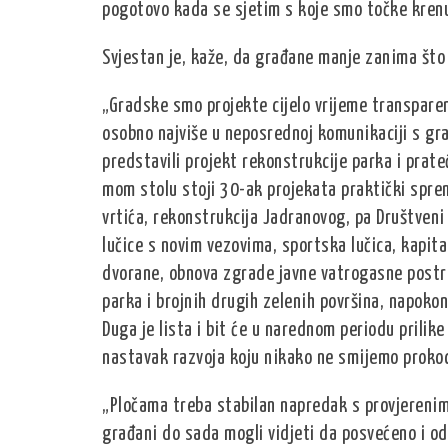
pogotovo kada se sjetim s koje smo točke krenu
Svjestan je, kaže, da građane manje zanima što 
„Gradske smo projekte cijelo vrijeme transpare
osobno najviše u neposrednoj komunikaciji s gra
predstavili projekt rekonstrukcije parka i prat
mom stolu stoji 30-ak projekata praktički spre
vrtića, rekonstrukcija Jadranovog, pa Društveni 
lučice s novim vezovima, sportska lučica, kapita
dvorane, obnova zgrade javne vatrogasne postro
parka i brojnih drugih zelenih površina, napoko
Duga je lista i bit će u narednom periodu prilike
nastavak razvoja koju nikako ne smijemo prokock
„Pločama treba stabilan napredak s provjerenim
građani do sada mogli vidjeti da posvećeno i od