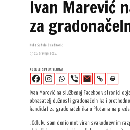
Ivan Marević n
za gradonačeln
Kate Šutalo Cvjetković
26. travnja 2025.
PODIJELI S PRIJATELJIMA!
Ivan Marević na službenoj Facebook stranici obj
obnašatelj dužnosti gradonačelnika i prethodno 
kandidat za gradonačelnika u Pločama na predst
„Odluku sam donio motiviran svakodnevnim razg