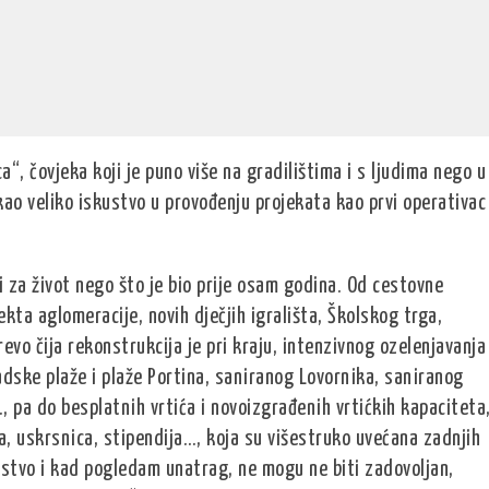
a“, čovjeka koji je puno više na gradilištima i s ljudima nego u
ao veliko iskustvo u provođenju projekata kao prvi operativac
ji za život nego što je bio prije osam godina. Od cestovne
ekta aglomeracije, novih dječjih igrališta, Školskog trga,
o čija rekonstrukcija je pri kraju, intenzivnog ozelenjavanja
dske plaže i plaže Portina, saniranog Lovornika, saniranog
, pa do besplatnih vrtića i novoizgrađenih vrtićkih kapaciteta
ca, uskrsnica, stipendija…, koja su višestruko uvećana zadnjih
ustvo i kad pogledam unatrag, ne mogu ne biti zadovoljan,