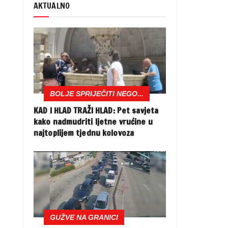
AKTUALNO
BOLJE SPRIJEČITI NEGO...
KAD I HLAD TRAŽI HLAD: Pet savjeta
kako nadmudriti ljetne vrućine u
najtoplijem tjednu kolovoza
GUŽVE NA GRANICI