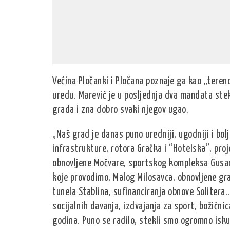
Većina Pločanki i Pločana poznaje ga kao „terenc
uredu. Marević je u posljednja dva mandata stek
grada i zna dobro svaki njegov ugao.
„Naš grad je danas puno uredniji, ugodniji i bol
infrastrukture, rotora Gračka i “Hotelska”, proj
obnovljene Močvare, sportskog kompleksa Gusarev
koje provodimo, Malog Milosavca, obnovljene gra
tunela Stablina, sufinanciranja obnove Solitera…
socijalnih davanja, izdvajanja za sport, božićni
godina. Puno se radilo, stekli smo ogromno isk