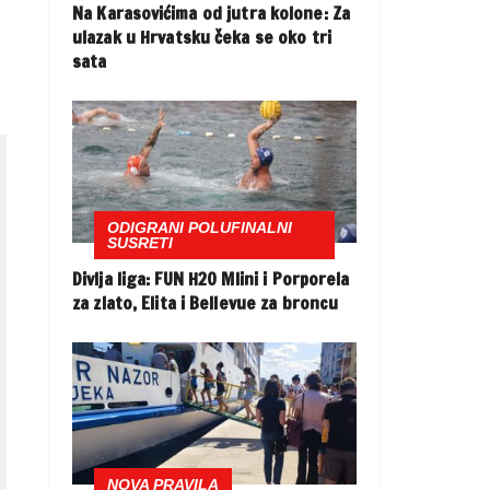
Na Karasovićima od jutra kolone: Za
ulazak u Hrvatsku čeka se oko tri
sata
ODIGRANI POLUFINALNI
SUSRETI
Divlja liga: FUN H2O Mlini i Porporela
za zlato, Elita i Bellevue za broncu
NOVA PRAVILA