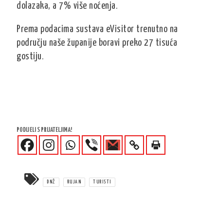
dolazaka, a 7% više noćenja.
Prema podacima sustava eVisitor trenutno na
području naše županije boravi preko 27 tisuća
gostiju.
PODIJELI S PRIJATELJIMA!
DNŽ
RUJAN
TURISTI