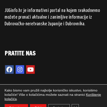
JUGinfo.hr je informativni portal na kojem svakodnevno
možete pronaći aktualne i zanimljive informacije iz
Dubrovačko-neretvanske županije i Dubrovnika.
PRATITE NAS
Kako bismo vam pružili najbolje korisničko iskustvo, korisitimo
kolačiće! Više o kolačićima možete saznati na stranici
Korištenje
kolačića
.
2024. © JUGinfo.hr / Sva prava pridržana.
Close GDPR Cookie 