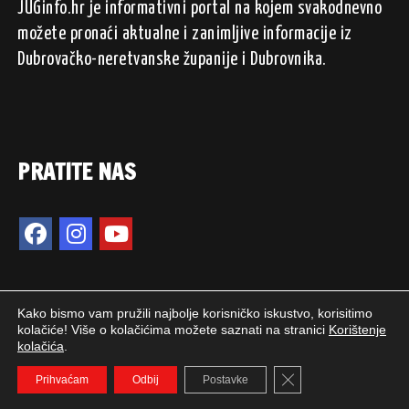
JUGinfo.hr je informativni portal na kojem svakodnevno
možete pronaći aktualne i zanimljive informacije iz
Dubrovačko-neretvanske županije i Dubrovnika.
PRATITE NAS
Kako bismo vam pružili najbolje korisničko iskustvo, korisitimo
kolačiće! Više o kolačićima možete saznati na stranici
Korištenje
kolačića
.
2024. © JUGinfo.hr / Sva prava pridržana.
Close GDPR Cookie 
WEB PEPERIT
Prihvaćam
Odbij
Postavke