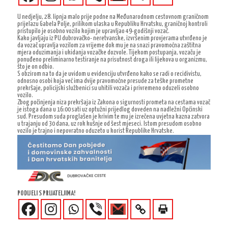
U nedjelju, 28. lipnja malo prije podne na Međunarodnom cestovnom graničnom
prijelazu Gabela Polje, prilikom ulaska u Republiku Hrvatsku, graničnoj kontroli
pristupilo je osobno vozilo kojim je upravljao 49-godišnji vozač.
Kako javljaju iz PU dubrovačko- neretvanske, izvršenim provjerama utvrđeno je
da vozač upravlja vozilom za vrijeme dok mu je na snazi pravomoćna zaštitna
mjera oduzimanja i ukidanja vozačke dozvole. Tijekom postupanja, vozaču je
ponuđeno preliminarno testiranje na prisutnost droga ili lijekova u organizmu,
što je on odbio.
S obzirom na to da je uvidom u evidenciju utvrđeno kako se radi o recidivistu,
odnosno osobi koja već ima dvije pravomoćne presude za teške prometne
prekršaje, policijski službenici su uhitili vozača i privremeno oduzeli osobno
vozilo.
Zbog počinjenja niza prekršaja iz Zakona o sigurnosti prometa na cestama vozač
je istoga dana u 16:00 sati uz optužni prijedlog doveden na nadležni Općinski
sud. Presudom suda proglašen je krivim te mu je izrečena uvjetna kazna zatvora
u trajanju od 30 dana, uz rok kušnje od šest mjeseci. Istom presudom osobno
vozilo je trajno i nepovratno oduzeto u korist Republike Hrvatske.
PODIJELI S PRIJATELJIMA!