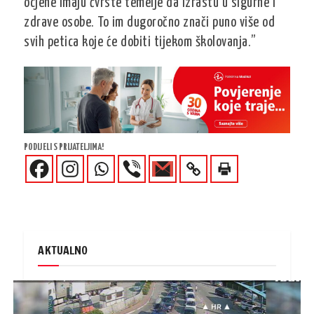
ocjene imaju čvrste temelje da izrastu u sigurne i
zdrave osobe. To im dugoročno znači puno više od
svih petica koje će dobiti tijekom školovanja.”
PODIJELI S PRIJATELJIMA!
AKTUALNO