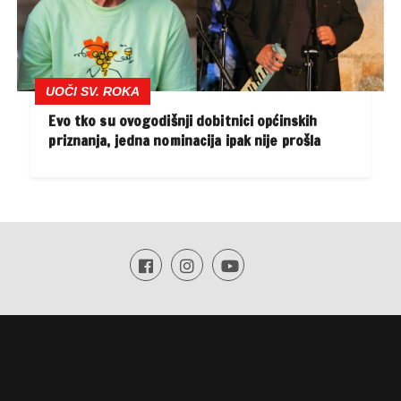
UOČI SV. ROKA
Evo tko su ovogodišnji dobitnici općinskih
priznanja, jedna nominacija ipak nije prošla