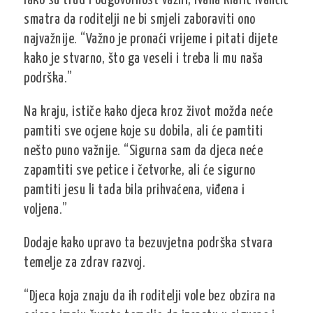
Iako su trud i odgovornost važni, Ivana Klarić Ivančić
smatra da roditelji ne bi smjeli zaboraviti ono
najvažnije. “Važno je pronaći vrijeme i pitati dijete
kako je stvarno, što ga veseli i treba li mu naša
podrška.”
Na kraju, ističe kako djeca kroz život možda neće
pamtiti sve ocjene koje su dobila, ali će pamtiti
nešto puno važnije. “Sigurna sam da djeca neće
zapamtiti sve petice i četvorke, ali će sigurno
pamtiti jesu li tada bila prihvaćena, viđena i
voljena.”
Dodaje kako upravo ta bezuvjetna podrška stvara
temelje za zdrav razvoj.
“Djeca koja znaju da ih roditelji vole bez obzira na