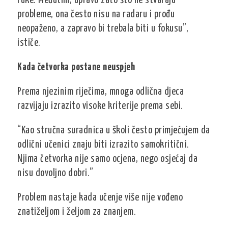
ruke. Međutim, upravo zato što ne stvaraju
probleme, ona često nisu na radaru i prođu
neopaženo, a zapravo bi trebala biti u fokusu”,
ističe.
Kada četvorka postane neuspjeh
Prema njezinim riječima, mnoga odlična djeca
razvijaju izrazito visoke kriterije prema sebi.
“Kao stručna suradnica u školi često primjećujem da
odlični učenici znaju biti izrazito samokritični.
Njima četvorka nije samo ocjena, nego osjećaj da
nisu dovoljno dobri.”
Problem nastaje kada učenje više nije vođeno
znatiželjom i željom za znanjem.