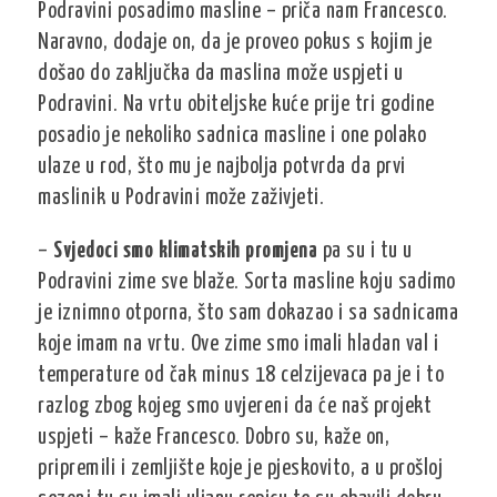
Podravini posadimo masline – priča nam Francesco.
Naravno, dodaje on, da je proveo pokus s kojim je
došao do zaključka da maslina može uspjeti u
Podravini. Na vrtu obiteljske kuće prije tri godine
posadio je nekoliko sadnica masline i one polako
ulaze u rod, što mu je najbolja potvrda da prvi
maslinik u Podravini može zaživjeti.
–
Svjedoci smo klimatskih promjena
pa su i tu u
Podravini zime sve blaže. Sorta masline koju sadimo
je iznimno otporna, što sam dokazao i sa sadnicama
koje imam na vrtu. Ove zime smo imali hladan val i
temperature od čak minus 18 celzijevaca pa je i to
razlog zbog kojeg smo uvjereni da će naš projekt
uspjeti – kaže Francesco. Dobro su, kaže on,
pripremili i zemljište koje je pjeskovito, a u prošloj