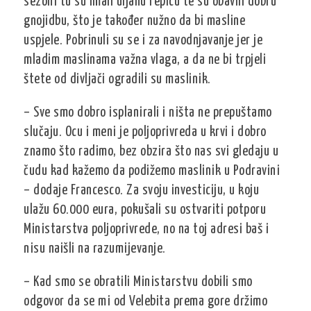
sezoni tu su imali uljanu repicu te su obavili dobru
gnojidbu, što je također nužno da bi masline
uspjele. Pobrinuli su se i za navodnjavanje jer je
mladim maslinama važna vlaga, a da ne bi trpjeli
štete od divljači ogradili su maslinik.
– Sve smo dobro isplanirali i ništa ne prepuštamo
slučaju. Ocu i meni je poljoprivreda u krvi i dobro
znamo što radimo, bez obzira što nas svi gledaju u
čudu kad kažemo da podižemo maslinik u Podravini
– dodaje Francesco. Za svoju investiciju, u koju
ulažu 60.000 eura, pokušali su ostvariti potporu
Ministarstva poljoprivrede, no na toj adresi baš i
nisu naišli na razumijevanje.
– Kad smo se obratili Ministarstvu dobili smo
odgovor da se mi od Velebita prema gore držimo