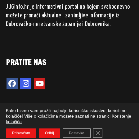
JUGinfo.hr je informativni portal na kojem svakodnevno
možete pronaći aktualne i zanimljive informacije iz
Dubrovačko-neretvanske županije i Dubrovnika.
PRATITE NAS
Kako bismo vam pružili najbolje korisničko iskustvo, korisitimo
kolačiće! Više o kolačićima možete saznati na stranici
Korištenje
kolačića
.
2024. © JUGinfo.hr / Sva prava pridržana.
Close GDPR Cookie 
WEB PEPERIT
Prihvaćam
Odbij
Postavke