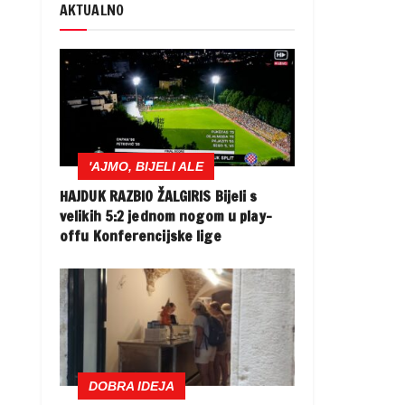
AKTUALNO
'AJMO, BIJELI ALE
HAJDUK RAZBIO ŽALGIRIS Bijeli s
velikih 5:2 jednom nogom u play-
offu Konferencijske lige
DOBRA IDEJA