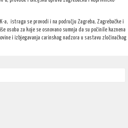
K-a, provode Policijska uprava zagrebačka i koprivničko-
K-a, istraga se provodi i na području Zagreba, Zagrebačke i
iše osoba za koje se osnovano sumnja da su počinile kaznena
govine i izbjegavanja carinskog nadzora u sastavu zločinačkog