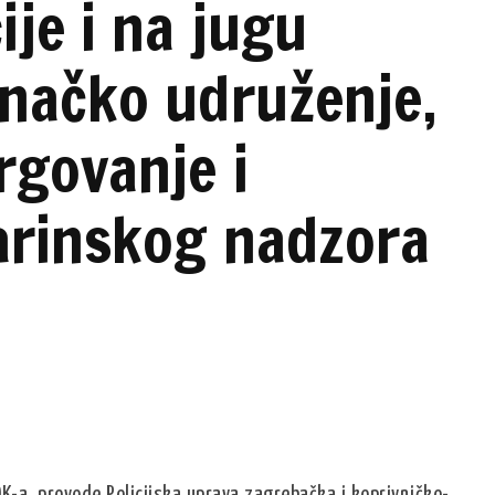
je i na jugu
inačko udruženje,
rgovanje i
arinskog nadzora