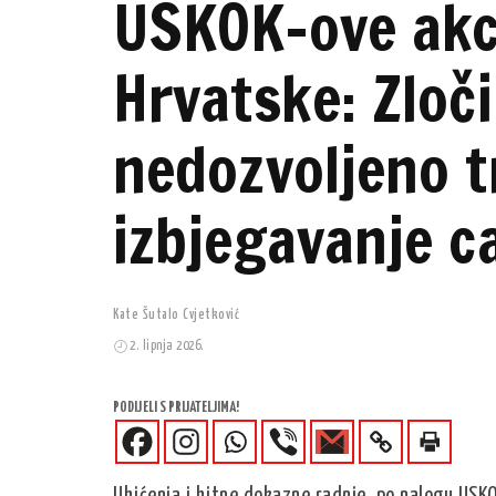
USKOK-ove akci
Hrvatske: Zloč
nedozvoljeno t
izbjegavanje c
Kate Šutalo Cvjetković
2. lipnja 2026.
PODIJELI S PRIJATELJIMA!