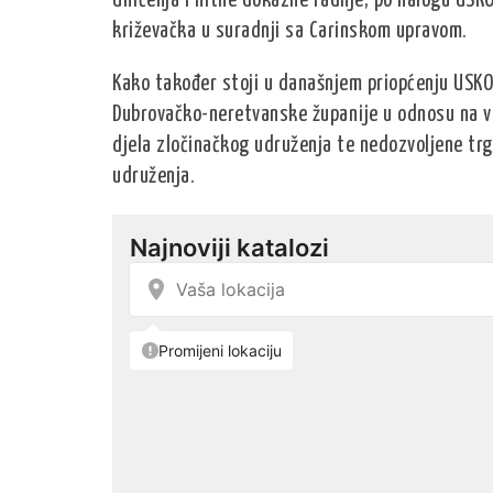
Uhićenja i hitne dokazne radnje, po nalogu USKO
križevačka u suradnji sa Carinskom upravom.
Kako također stoji u današnjem priopćenju USKO
Dubrovačko-neretvanske županije u odnosu na v
djela zločinačkog udruženja te nedozvoljene tr
udruženja.