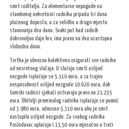
smrt roditelja. Za elementarne nepogode na
stambenoj nekretnini radniku pripada tri dana
plaćenog dopusta, a za selidbu u drugo mjesto
stanovanja dva dana. Svaki put kad radnik
dobrovoljno daje krv, ima pravo na dva uzastopna
slobodna dana.
Tvrtka je obvezna kolektivno osigurati sve radnike
od nesretnog slučaja. U slučaju smrti uslijed
nezgode isplaćuje se 5.310 eura, a za trajnu
nesposobnost uslijed nezgode 10.620 eura, dok
šumski radnici sjekači ostvaruju pravo na 21.235
eura. Obitelji preminulog radnika isplaćuje se pomoć
od 3.980 eura, odnosno 5.310 eura ako je smrt
nastupila uslijed nezgode. Za svakog radnika
Poslodavac uplaćuje i 13,50 eura mjesečno u treći