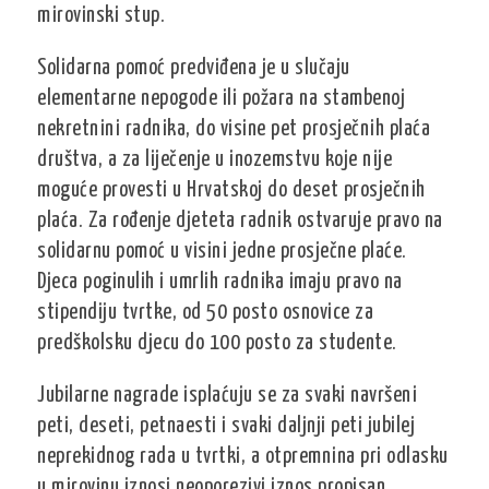
mirovinski stup.
Solidarna pomoć predviđena je u slučaju
elementarne nepogode ili požara na stambenoj
nekretnini radnika, do visine pet prosječnih plaća
društva, a za liječenje u inozemstvu koje nije
moguće provesti u Hrvatskoj do deset prosječnih
plaća. Za rođenje djeteta radnik ostvaruje pravo na
solidarnu pomoć u visini jedne prosječne plaće.
Djeca poginulih i umrlih radnika imaju pravo na
stipendiju tvrtke, od 50 posto osnovice za
predškolsku djecu do 100 posto za studente.
Jubilarne nagrade isplaćuju se za svaki navršeni
peti, deseti, petnaesti i svaki daljnji peti jubilej
neprekidnog rada u tvrtki, a otpremnina pri odlasku
u mirovinu iznosi neoporezivi iznos propisan