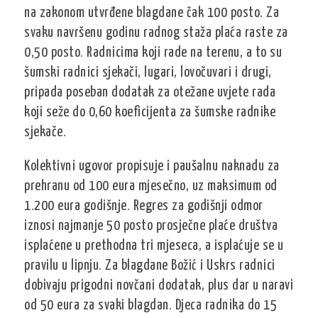
na zakonom utvrđene blagdane čak 100 posto. Za
svaku navršenu godinu radnog staža plaća raste za
0,50 posto. Radnicima koji rade na terenu, a to su
šumski radnici sjekači, lugari, lovočuvari i drugi,
pripada poseban dodatak za otežane uvjete rada
koji seže do 0,60 koeficijenta za šumske radnike
sjekače.
Kolektivni ugovor propisuje i paušalnu naknadu za
prehranu od 100 eura mjesečno, uz maksimum od
1.200 eura godišnje. Regres za godišnji odmor
iznosi najmanje 50 posto prosječne plaće društva
isplaćene u prethodna tri mjeseca, a isplaćuje se u
pravilu u lipnju. Za blagdane Božić i Uskrs radnici
dobivaju prigodni novčani dodatak, plus dar u naravi
od 50 eura za svaki blagdan. Djeca radnika do 15