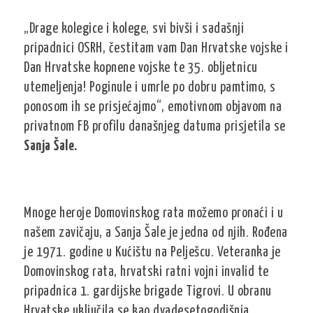
„Drage kolegice i kolege, svi bivši i sadašnji
pripadnici OSRH, čestitam vam Dan Hrvatske vojske i
Dan Hrvatske kopnene vojske te 35. obljetnicu
utemeljenja! Poginule i umrle po dobru pamtimo, s
ponosom ih se prisjećajmo“, emotivnom objavom na
privatnom FB profilu današnjeg datuma prisjetila se
Sanja Šale.
Mnoge heroje Domovinskog rata možemo pronaći i u
našem zavičaju, a Sanja Šale je jedna od njih. Rođena
je 1971. godine u Kućištu na Pelješcu. Veteranka je
Domovinskog rata, hrvatski ratni vojni invalid te
pripadnica 1. gardijske brigade Tigrovi. U obranu
Hrvatske uključila se kao dvadesetogodišnja