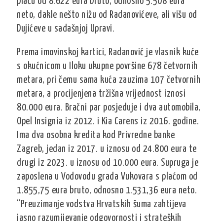
plaću od 8.622 eura bruto, odnosno 5.508 eura
neto, dakle nešto nižu od Radanovićeve, ali višu od
Dujićeve u sadašnjoj Upravi.
Prema imovinskoj kartici, Radanović je vlasnik kuće
s okućnicom u Iloku ukupne površine 678 četvornih
metara, pri čemu sama kuća zauzima 107 četvornih
metara, a procijenjena tržišna vrijednost iznosi
80.000 eura. Bračni par posjeduje i dva automobila,
Opel Insignia iz 2012. i Kia Carens iz 2016. godine.
Ima dva osobna kredita kod Privredne banke
Zagreb, jedan iz 2017. u iznosu od 24.800 eura te
drugi iz 2023. u iznosu od 10.000 eura. Supruga je
zaposlena u Vodovodu grada Vukovara s plaćom od
1.855,75 eura bruto, odnosno 1.531,36 eura neto.
“Preuzimanje vodstva Hrvatskih šuma zahtijeva
jasno razumijevanje odgovornosti i strateških