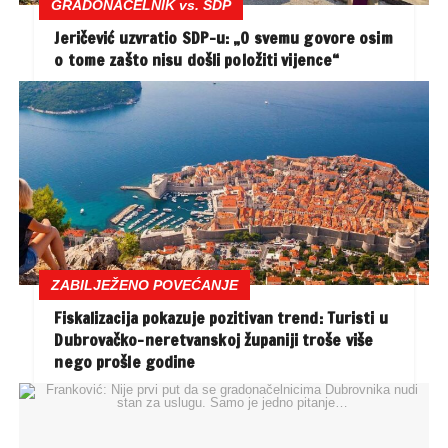
GRADONAČELNIK vs. SDP
Jeričević uzvratio SDP-u: „O svemu govore osim
o tome zašto nisu došli položiti vijence“
ZABILJEŽENO POVEĆANJE
Fiskalizacija pokazuje pozitivan trend: Turisti u
Dubrovačko-neretvanskoj županiji troše više
nego prošle godine