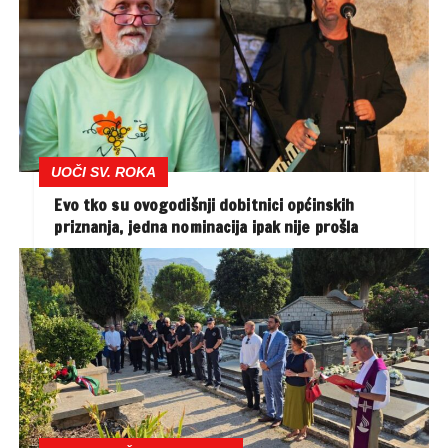
UOČI SV. ROKA
Evo tko su ovogodišnji dobitnici općinskih
priznanja, jedna nominacija ipak nije prošla