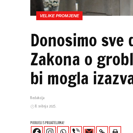
VELIKE PROMJENE
Donosimo sve 
Zakona o grobl
bi mogla izazv
Redakcija
8. svibnja 2025.
PODIJELI S PRIJATELJIMA!