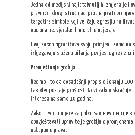
Jedna od medijski najistaknutijih izmjena je i u
pravnici i drugi stručnjaci procjenjivati prim
targetira simbole koji veličaju agresiju na Hrva
nacionalne, vjerske ili moralne osjećaje.
Ovaj zakon ograničava svoju primjenu samo na 
izbjegavaju složena pitanja povijesnog revizion
Premještanje groblja
Recimo i to da dosadašnji propis o čekanju 100 
također postaje prošlost. Novi zakon skraćuje 
interesa na samo 10 godina.
Zakon uvodi i mjere za poboljšanje evidencije ko
obavještavati upravitelje groblja o promjenama u
ustupanje prava.