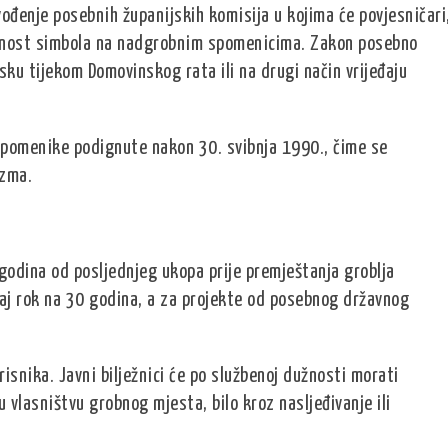
vođenje posebnih županijskih komisija u kojima će povjesničari
jerenost simbola na nadgrobnim spomenicima. Zakon posebno
tsku tijekom Domovinskog rata ili na drugi način vrijeđaju
spomenike podignute nakon 30. svibnja 1990., čime se
izma.
godina od posljednjeg ukopa prije premještanja groblja
taj rok na 30 godina, a za projekte od posebnog državnog
risnika. Javni bilježnici će po službenoj dužnosti morati
 vlasništvu grobnog mjesta, bilo kroz nasljeđivanje ili