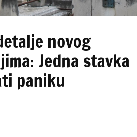
detalje novog
jima: Jedna stavka
ati paniku