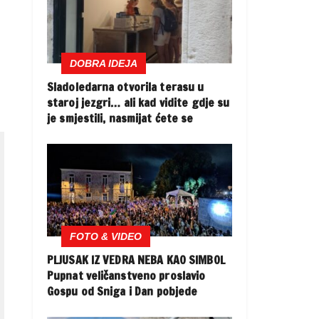
DOBRA IDEJA
Sladoledarna otvorila terasu u
staroj jezgri… ali kad vidite gdje su
je smjestili, nasmijat ćete se
FOTO & VIDEO
PLJUSAK IZ VEDRA NEBA KAO SIMBOL
Pupnat veličanstveno proslavio
Gospu od Sniga i Dan pobjede