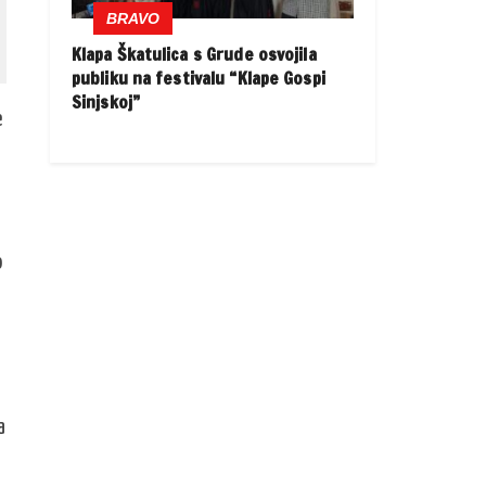
BRAVO
Klapa Škatulica s Grude osvojila
publiku na festivalu “Klape Gospi
Sinjskoj”
e
o
a