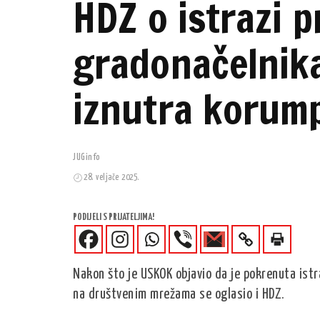
HDZ o istrazi 
gradonačelnika
iznutra korump
JUGinfo
28. veljače 2025.
PODIJELI S PRIJATELJIMA!
Nakon što je USKOK objavio da je pokrenuta ist
na društvenim mrežama se oglasio i HDZ.