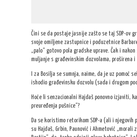
Čini se da postaje jasnije zašto se taj SDP-ov g
svoje omiljene zastupnice i poduzetnice Barbare
„palo“ gotovo pola gradske uprave. Čak i nakon 
muljanje s građevinskim dozvolama, proširena i 
I za Bosilja se sumnja, naime, da je uz pomoć 
ishodio građevinsku dozvolu (sada i drugom po
Hoće li senzacionalni Hajdaš ponovno izjaviti, k
preuređenja pušnice“?
Da se koristimo retorikom SDP-a (ali i njegovih 
su Hajdaš, Grbin, Paunović i Ahmetović „morali z