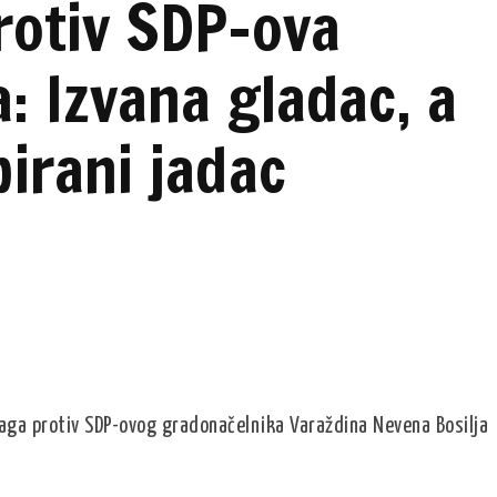
protiv SDP-ova
: Izvana gladac, a
irani jadac
raga protiv SDP-ovog gradonačelnika Varaždina Nevena Bosilja