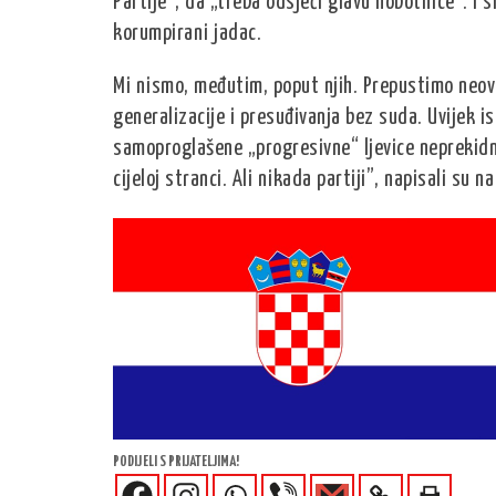
Partije“, da „treba odsjeći glavu hobotnice“. I s
korumpirani jadac.
Mi nismo, međutim, poput njih. Prepustimo neov
generalizacije i presuđivanja bez suda. Uvijek i
samoproglašene „progresivne“ ljevice neprekidno
cijeloj stranci. Ali nikada partiji”, napisali su 
PODIJELI S PRIJATELJIMA!