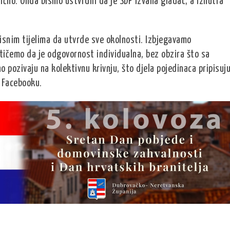
lično. Onda bismo ustvrdili da je SDP izvana gladac, a iznutra
isnim tijelima da utvrde sve okolnosti. Izbjegavamo
stičemo da je odgovornost individualna, bez obzira što sa
 pozivaju na kolektivnu krivnju, što djela pojedinaca pripisuj
na Facebooku.