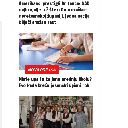
Amerikanci prestigli Britance: SAD
najbrojnije tržište u Dubrovačko-
neretvanskoj županiji, jedna nacija
bilježi snažan rast
NOVA PRILIKA
Niste upali u željenu srednju školu?
Evo kada kreće jesenski upisni rok