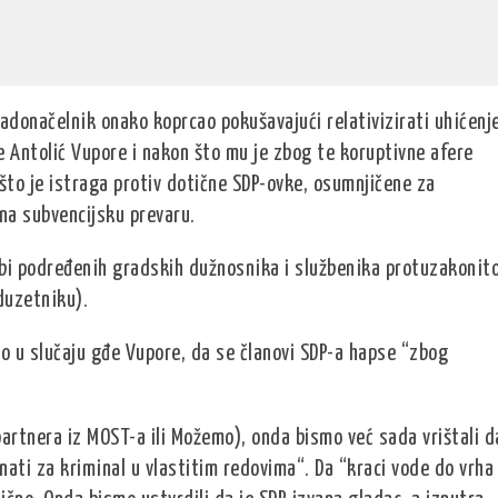
radonačelnik onako koprcao pokušavajući relativizirati uhićenj
 Antolić Vupore i nakon što mu je zbog te koruptivne afere
što je istraga protiv dotične SDP-ovke, osumnjičene za
na subvencijsku prevaru.
sebi podređenih gradskih dužnosnika i službenika protuzakonit
duzetniku).
ao u slučaju gđe Vupore, da se članovi SDP-a hapse “zbog
partnera iz MOST-a ili Možemo), onda bismo već sada vrištali d
nati za kriminal u vlastitim redovima“. Da “kraci vode do vrha