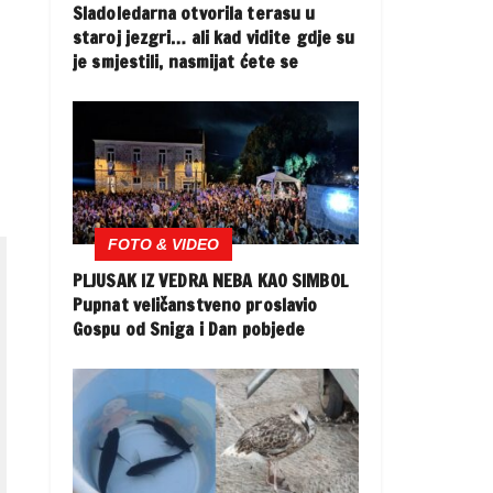
Sladoledarna otvorila terasu u
staroj jezgri… ali kad vidite gdje su
je smjestili, nasmijat ćete se
FOTO & VIDEO
PLJUSAK IZ VEDRA NEBA KAO SIMBOL
Pupnat veličanstveno proslavio
Gospu od Sniga i Dan pobjede