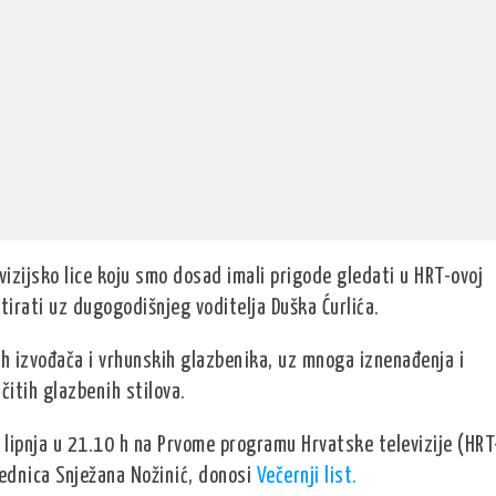
vizijsko lice koju smo dosad imali prigode gledati u HRT-ovoj
itirati uz dugogodišnjeg voditelja Duška Ćurlića.
h izvođača i vrhunskih glazbenika, uz mnoga iznenađenja i
čitih glazbenih stilova.
 lipnja u 21.10 h na Prvome programu Hrvatske televizije (HRT
urednica Snježana Nožinić, donosi
Večernji list.