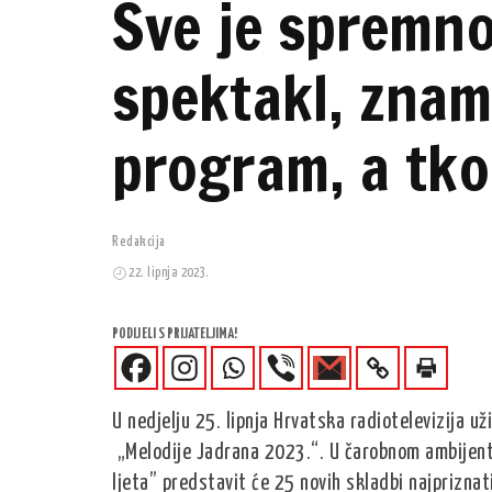
Sve je spremno
spektakl, znam
program, a tko
Redakcija
22. lipnja 2023.
PODIJELI S PRIJATELJIMA!
U nedjelju 25. lipnja Hrvatska radiotelevizija u
„Melodije Jadrana 2023.“. U čarobnom ambijentu
ljeta” predstavit će 25 novih skladbi najpriznat