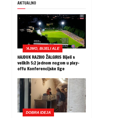
AKTUALNO
'AJMO, BIJELI ALE
HAJDUK RAZBIO ŽALGIRIS Bijeli s
velikih 5:2 jednom nogom u play-
offu Konferencijske lige
DOBRA IDEJA