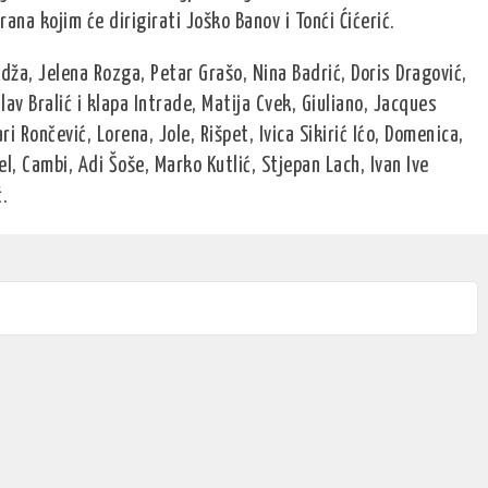
ana kojim će dirigirati Joško Banov i Tonći Ćićerić.
ndža, Jelena Rozga, Petar Grašo, Nina Badrić, Doris Dragović,
av Bralić i klapa Intrade, Matija Cvek, Giuliano, Jacques
i Rončević, Lorena, Jole, Rišpet, Ivica Sikirić Ićo, Domenica,
l, Cambi, Adi Šoše, Marko Kutlić, Stjepan Lach, Ivan Ive
.