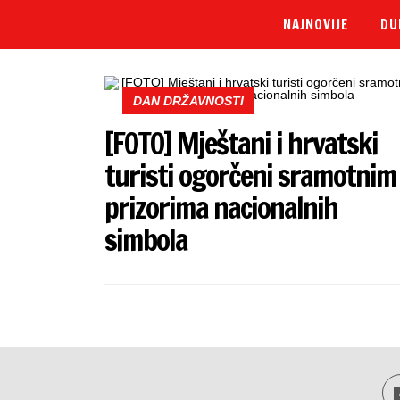
NAJNOVIJE
DU
DAN DRŽAVNOSTI
[FOTO] Mještani i hrvatski
turisti ogorčeni sramotnim
prizorima nacionalnih
simbola