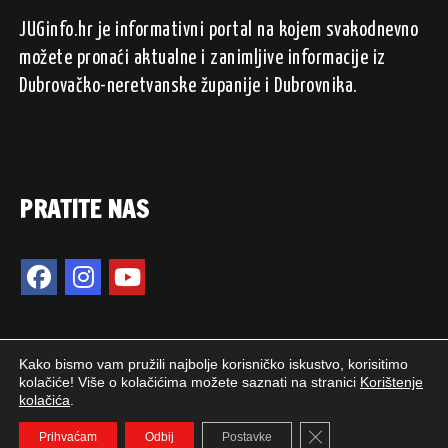
JUGinfo.hr je informativni portal na kojem svakodnevno
možete pronaći aktualne i zanimljive informacije iz
Dubrovačko-neretvanske županije i Dubrovnika.
PRATITE NAS
Kako bismo vam pružili najbolje korisničko iskustvo, korisitimo
kolačiće! Više o kolačićima možete saznati na stranici
Korištenje
kolačića
.
2024. © JUGinfo.hr / Sva prava pridržana.
Close GDPR Cookie 
WEB PEPERIT
Prihvaćam
Odbij
Postavke