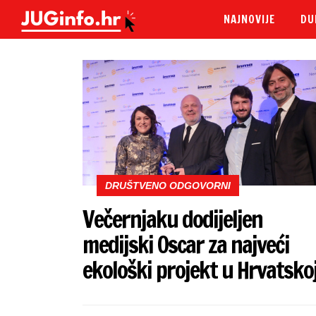
NAJNOVIJE
DU
DRUŠTVENO ODGOVORNI
Večernjaku dodijeljen
medijski Oscar za najveći
ekološki projekt u Hrvatsko