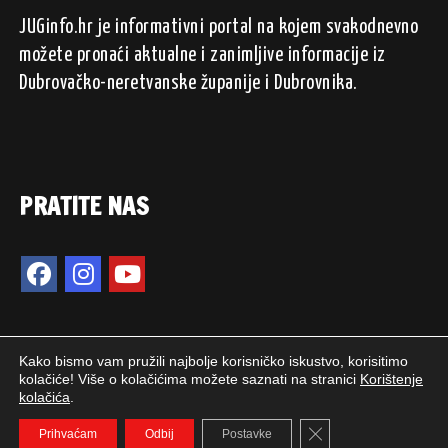
JUGinfo.hr je informativni portal na kojem svakodnevno
možete pronaći aktualne i zanimljive informacije iz
Dubrovačko-neretvanske županije i Dubrovnika.
PRATITE NAS
Kako bismo vam pružili najbolje korisničko iskustvo, korisitimo
kolačiće! Više o kolačićima možete saznati na stranici
Korištenje
kolačića
.
2024. © JUGinfo.hr / Sva prava pridržana.
Close GDPR Cookie 
WEB PEPERIT
Prihvaćam
Odbij
Postavke