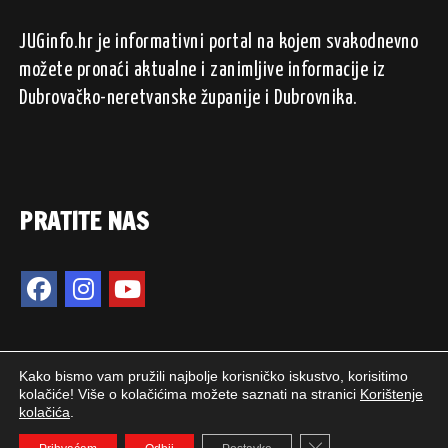
JUGinfo.hr je informativni portal na kojem svakodnevno
možete pronaći aktualne i zanimljive informacije iz
Dubrovačko-neretvanske županije i Dubrovnika.
PRATITE NAS
Kako bismo vam pružili najbolje korisničko iskustvo, korisitimo
kolačiće! Više o kolačićima možete saznati na stranici
Korištenje
kolačića
.
2024. © JUGinfo.hr / Sva prava pridržana.
Close GDPR Cookie 
WEB PEPERIT