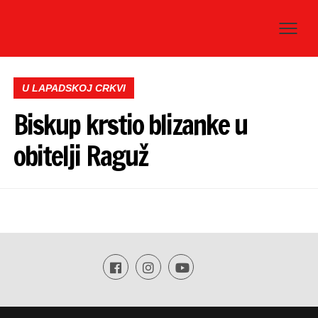
U LAPADSKOJ CRKVI
Biskup krstio blizanke u
obitelji Raguž