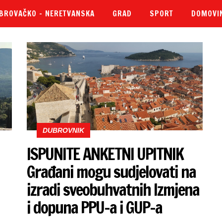
BROVAČKO – NERETVANSKA
GRAD
SPORT
DOMOVI
DUBROVNIK
ISPUNITE ANKETNI UPITNIK
Građani mogu sudjelovati na
izradi sveobuhvatnih Izmjena
i dopuna PPU-a i GUP-a